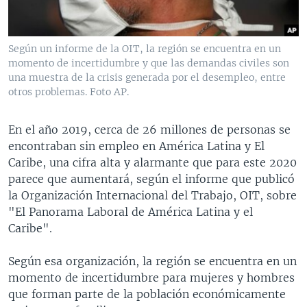
MULTIMEDIA
VENEZUELA
NICARAGUA
ECONOMÍA
PROGRAMAS TV
BRASIL
ENTRETENIMIENTO Y CULTURA
VIDEOS
Según un informe de la OIT, la región se encuentra en un
RADIO
TECNOLOGÍA
FOTOGRAFÍA
EL MUNDO AL DÍA
momento de incertidumbre y que las demandas civiles son
una muestra de la crisis generada por el desempleo, entre
DIRECT
DEPORTES
AUDIOS
FORO INTERAMERICANO
AVANCE INFORMATIVO
otros problemas. Foto AP.
DOCUMENTALES DE LA VOA
CIENCIA Y SALUD
VISIÓN 360
AUDIONOTICIAS
En el año 2019, cerca de 26 millones de personas se
LAS CLAVES
BUENOS DÍAS AMÉRICA
encontraban sin empleo en América Latina y El
Learning English
PANORAMA
ESTADOS UNIDOS AL DÍA
Caribe, una cifra alta y alarmante que para este 2020
parece que aumentará, según el informe que publicó
SÍGANOS
EL MUNDO AL DÍA [RADIO]
la Organización Internacional del Trabajo, OIT, sobre
FORO [RADIO]
"El Panorama Laboral de América Latina y el
Caribe".
DEPORTIVO INTERNACIONAL
Idiomas
NOTA ECONÓMICA
Según esa organización, la región se encuentra en un
momento de incertidumbre para mujeres y hombres
ENTRETENIMIENTO
que forman parte de la población económicamente