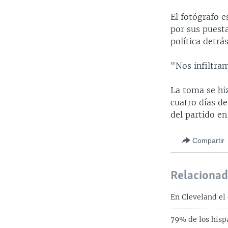
El fotógrafo 
por sus puest
política detrá
"Nos infiltra
La toma se hiz
cuatro días de
del partido en
Compartir
Relaciona
En Cleveland el 
79% de los his