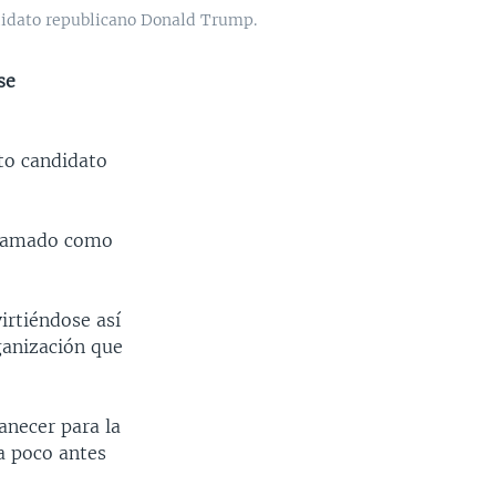
ndidato republicano Donald Trump.
se
to candidato
oclamado como
irtiéndose así
ganización que
anecer para la
a poco antes