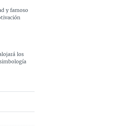
dad y famoso
otivación
lojará los
 simbología