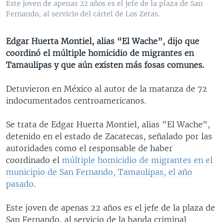
Este joven de apenas 22 años es el jefe de la plaza de San
MULTIMEDIA
VENEZUELA
NICARAGUA
ECONOMÍA
Fernando, al servicio del cártel de Los Zetas.
PROGRAMAS TV
BRASIL
ENTRETENIMIENTO Y CULTURA
VIDEOS
Edgar Huerta Montiel, alias “El Wache”, dijo que
RADIO
TECNOLOGÍA
FOTOGRAFÍA
EL MUNDO AL DÍA
coordinó el múltiple homicidio de migrantes en
DIRECT
DEPORTES
AUDIOS
FORO INTERAMERICANO
AVANCE INFORMATIVO
Tamaulipas y que aún existen más fosas comunes.
DOCUMENTALES DE LA VOA
CIENCIA Y SALUD
VISIÓN 360
AUDIONOTICIAS
Detuvieron en México al autor de la matanza de 72
LAS CLAVES
BUENOS DÍAS AMÉRICA
indocumentados centroamericanos.
Learning English
PANORAMA
ESTADOS UNIDOS AL DÍA
Se trata de Edgar Huerta Montiel, alias "El Wache",
SÍGANOS
EL MUNDO AL DÍA [RADIO]
detenido en el estado de Zacatecas, señalado por las
autoridades como el responsable de haber
FORO [RADIO]
coordinado el
múltiple homicidio de migrantes en el
DEPORTIVO INTERNACIONAL
municipio de San Fernando, Tamaulipas, el año
Idiomas
pasado
.
NOTA ECONÓMICA
ENTRETENIMIENTO
Este joven de apenas 22 años es el jefe de la plaza de
San Fernando, al servicio de la banda criminal