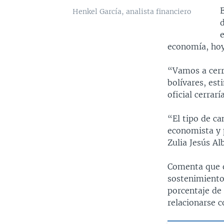
E
Henkel García, analista financiero
d
economía, hoy
“Vamos a cerr
bolívares, es
oficial cerrar
“El tipo de ca
economista y 
Zulia Jesús Al
Comenta que o
sostenimiento 
porcentaje de 
relacionarse c