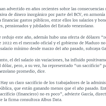
han advertido en años recientes sobre las consecuencias 
siva de dinero inorgánico por parte del BCV, en armonía
a financiar gastos públicos, entre ellos los salarios y bo
es, pensionados y jubilados del Estado venezolano.
e redujo este año, además hubo una oferta de dólares “
e 2022 en el mercado oficial y el gobierno de Maduro no
salario mínimo desde marzo del año pasado, subraya Ga
nto, el del salario sin variaciones, ha influido positivam
l dólar, pero, a su vez, ha representado “un sacrificio” p
nezolano promedio, dice.
Hay un claro sacrificio de los trabajadores de la adminis
pública, que están ganando menos que el año pasado. Ent
acrificio (financiero) no es poco”, advierte García, dire
e la firma consultora Albus Data.