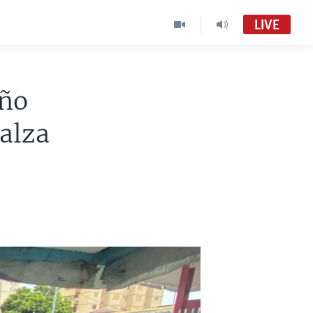
LIVE
año
 alza