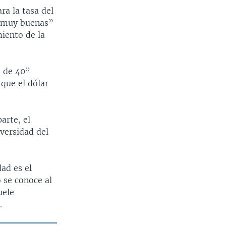
ra la tasa del
no muy buenas”
iento de la
o de 40”
que el dólar
arte, el
versidad del
ad es el
o se conoce al
uele
.