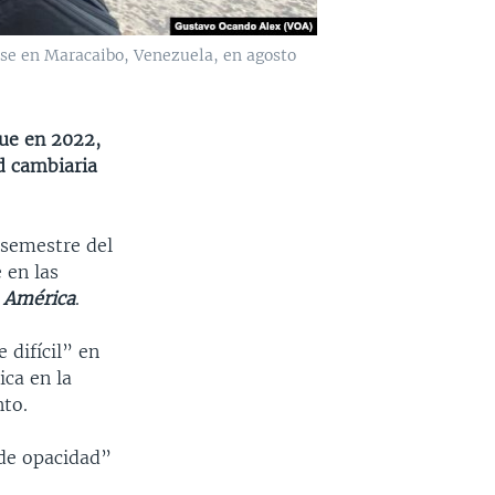
se en Maracaibo, Venezuela, en agosto
ue en 2022,
d cambiaria
 semestre del
 en las
 América
.
 difícil” en
ca en la
nto.
 de opacidad”