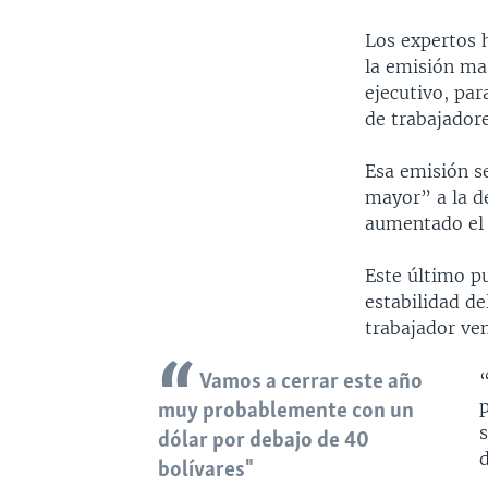
Los expertos 
la emisión ma
ejecutivo, par
de trabajador
Esa emisión s
mayor” a la d
aumentado el 
Este último pu
estabilidad de
trabajador ve
“
Vamos a cerrar este año
muy probablemente con un
s
dólar por debajo de 40
d
bolívares"