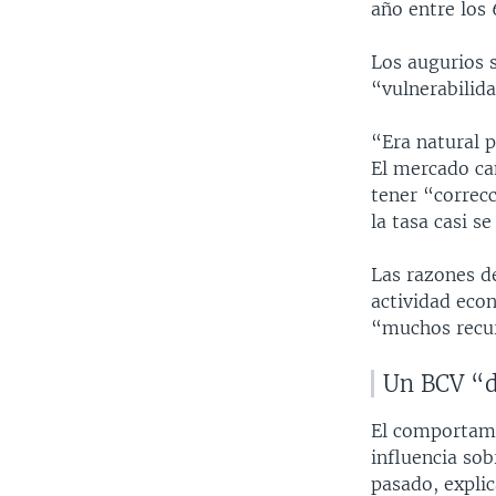
año entre los 
Los augurios 
“vulnerabilid
“Era natural p
El mercado ca
tener “correc
la tasa casi s
Las razones de
actividad econ
“muchos recur
Un BCV “d
El comportami
influencia sob
pasado, explic