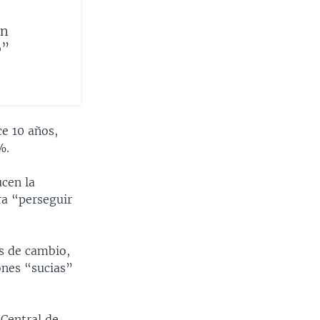
en
o”
ce 10 años,
%.
ucen la
ra “perseguir
s de cambio,
ones “sucias”
 Central de