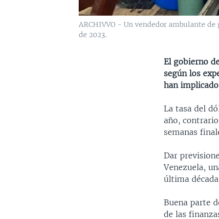
ARCHIVVO - Un vendedor ambulante de gol
de 2023.
El gobierno d
según los expe
han implicado 
La tasa del d
año, contrari
semanas final
Dar prevision
Venezuela, un
última década,
Buena parte d
de las finanza