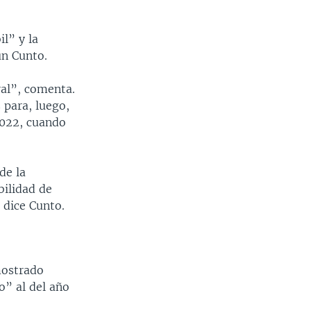
l” y la
ún Cunto.
ral”, comenta.
para, luego,
2022, cuando
de la
bilidad de
 dice Cunto.
mostrado
o” al del año