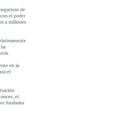
negativas de
 con el poder
nos a millones
relativamente
 ha
rcía.
ente en la
ara el
tración
onces, el
ctor fundador