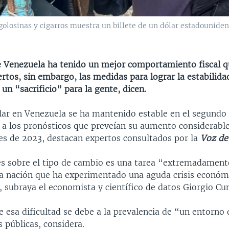
osinas y cigarros muestra un billete de un dólar estadouniden
e Venezuela ha tenido un mejor comportamiento fiscal q
rtos, sin embargo, las medidas para lograr la estabilida
un “sacrificio” para la gente, dicen.
ólar en Venezuela se ha mantenido estable en el segundo
o a los pronósticos que preveían su aumento considerable
es de 2023, destacan expertos consultados por la
Voz de
es sobre el tipo de cambio es una tarea “extremadamente
a nación que ha experimentado una aguda crisis económi
 subraya el economista y científico de datos Giorgio Cu
e esa dificultad se debe a la prevalencia de “un entorno
s públicas, considera.