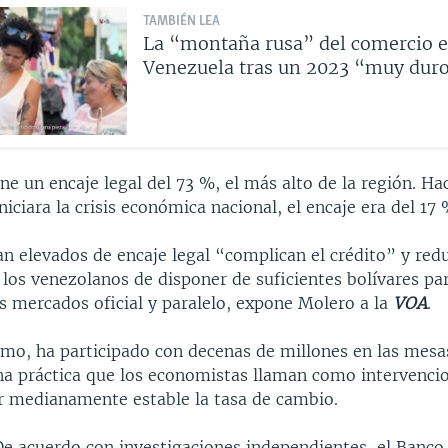
TAMBIÉN LEA
La “montaña rusa” del comercio 
Venezuela tras un 2023 “muy dur
e un encaje legal del 73 %, el más alto de la región. Ha
niciara la crisis económica nacional, el encaje era del 17 
an elevados de encaje legal “complican el crédito” y red
 los venezolanos de disponer de suficientes bolívares pa
s mercados oficial y paralelo, expone Molero a la
VOA
.
smo, ha participado con decenas de millones en las mesa
na práctica que los economistas llaman como intervenci
 medianamente estable la tasa de cambio.
De acuerdo con investigaciones independientes, el Banco