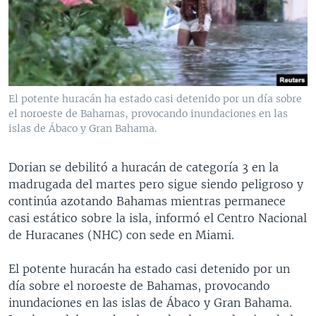
MULTIMEDIA
VENEZUELA
NICARAGUA
ECONOMÍA
PROGRAMAS TV
BRASIL
ENTRETENIMIENTO Y CULTURA
VIDEOS
RADIO
TECNOLOGÍA
FOTOGRAFÍA
EL MUNDO AL DÍA
DIRECT
DEPORTES
AUDIOS
FORO INTERAMERICANO
AVANCE INFORMATIVO
El potente huracán ha estado casi detenido por un día sobre
el noroeste de Bahamas, provocando inundaciones en las
DOCUMENTALES DE LA VOA
CIENCIA Y SALUD
VISIÓN 360
AUDIONOTICIAS
islas de Ábaco y Gran Bahama.
LAS CLAVES
BUENOS DÍAS AMÉRICA
Learning English
PANORAMA
ESTADOS UNIDOS AL DÍA
Dorian se debilitó a huracán de categoría 3 en la
madrugada del martes pero sigue siendo peligroso y
SÍGANOS
EL MUNDO AL DÍA [RADIO]
continúa azotando Bahamas mientras permanece
FORO [RADIO]
casi estático sobre la isla, informó el Centro Nacional
de Huracanes (NHC) con sede en Miami.
DEPORTIVO INTERNACIONAL
Idiomas
NOTA ECONÓMICA
El potente huracán ha estado casi detenido por un
día sobre el noroeste de Bahamas, provocando
ENTRETENIMIENTO
inundaciones en las islas de Ábaco y Gran Bahama.