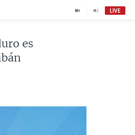
LIVE
uro es
ibán