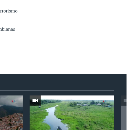
errorismo
ombianas