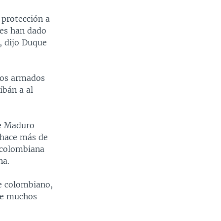
 protección a
les han dado
, dijo Duque
upos armados
ibán a al
ue Maduro
 hace más de
a colombiana
na.
te colombiano,
 de muchos