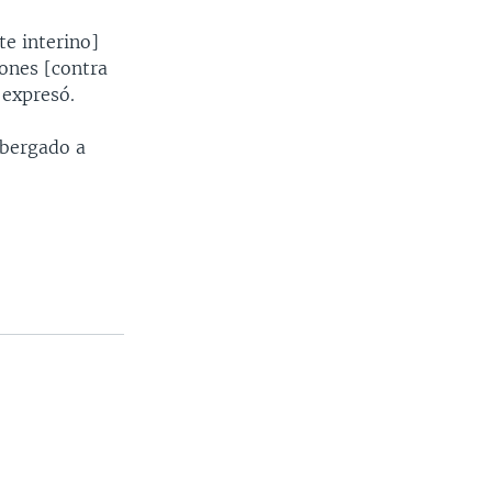
te interino]
iones [contra
 expresó.
lbergado a