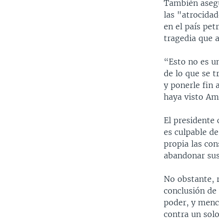
También asegu
las "atrocida
en el país pet
tragedia que a
“Esto no es un
de lo que se t
y ponerle fin 
haya visto Amé
El presidente
es culpable de
propia las co
abandonar sus
No obstante, 
conclusión de
poder, y menc
contra un sol