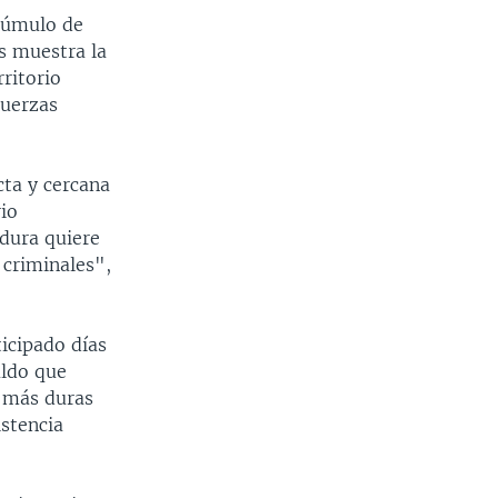
 cúmulo de
s muestra la
rritorio
Fuerzas
cta y cercana
io
dura quiere
 criminales",
icipado días
aldo que
s más duras
istencia