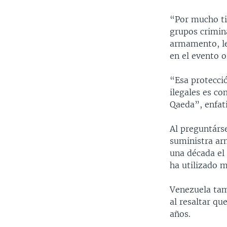
“Por mucho ti
grupos crimin
armamento, le
en el evento 
“Esa protecci
ilegales es co
Qaeda”, enfat
Al preguntárs
suministra ar
una década el 
ha utilizado 
Venezuela tamb
al resaltar q
años.