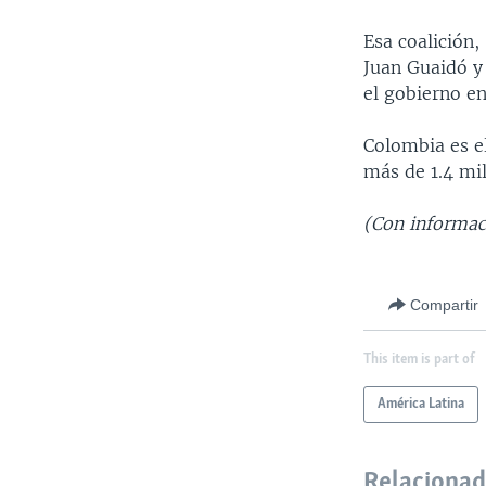
Esa coalición,
Juan Guaidó y
el gobierno en
Colombia es el
más de 1.4 mi
(Con informac
Compartir
This item is part of
América Latina
Relaciona