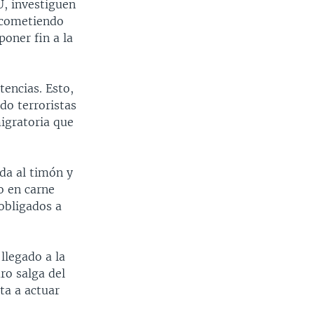
U, investiguen
á cometiendo
poner fin a la
tencias. Esto,
ndo terroristas
migratoria que
da al timón y
o en carne
obligados a
llegado a la
ro salga del
ta a actuar