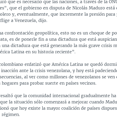
ró que es necesario que las naciones, a través de la ON
des", que el gobierno en disputa de Nicolás Maduro est
rolero y, eventualmente, que incremente la presión para 
flige a Venezuela, dijo.
a confrontación geopolítica, esto no es un choque de po
rata, es de ponerle fin a una dictadura que está auspicia
a una dictadura que está generando la más grave crisis 
rica Latina en su historia reciente”.
 colombiano enfatizó que América Latina se quedó dormi
 inacción ante la crisis venezolana, y hoy está padeciend
nsecuencias, al ver como millones de venezolanos se ven 
 hogares para probar suerte en países vecinos.
resaltó que la comunidad internacional gradualmente ha 
 que la situación sólo comenzará a mejorar cuando Madu
ionó que hoy existe la mayor coalición de países dispues
o régimen.