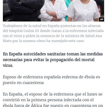
MULTIMEDIA
VENEZUELA
NICARAGUA
ECONOMÍA
PROGRAMAS TV
BRASIL
ENTRETENIMIENTO Y CULTURA
VIDEOS
RADIO
TECNOLOGÍA
FOTOGRAFÍA
EL MUNDO AL DÍA
Trabajdores de la salud en España protestan en las afueras
DIRECT
DEPORTES
AUDIOS
FORO INTERAMERICANO
AVANCE INFORMATIVO
del hospital Carlos III donde tratan a la enfermera infectada
con el virus y piden la renuncia de la ministra de Salud Ana
DOCUMENTALES DE LA VOA
CIENCIA Y SALUD
VISIÓN 360
AUDIONOTICIAS
Mato por la manera cómo ha manejado este caso.
LAS CLAVES
BUENOS DÍAS AMÉRICA
Learning English
En España autoridades sanitarias toman las medidas
PANORAMA
ESTADOS UNIDOS AL DÍA
necesarias para evitar la propagación del mortal
SÍGANOS
EL MUNDO AL DÍA [RADIO]
virus.
FORO [RADIO]
Esposo de enfermera española enferma de ébola es
DEPORTIVO INTERNACIONAL
puesto en cuarentena
Idiomas
NOTA ECONÓMICA
En España, el esposo de la enfermera que el lunes se
ENTRETENIMIENTO
convirtió en la primera persona infectada con el
ébola fuera de África fue puesto en cuarentena en un