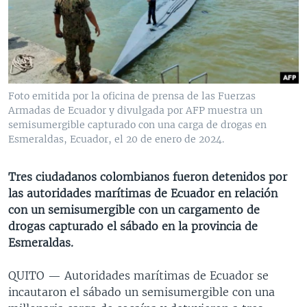
MULTIMEDIA
VENEZUELA
NICARAGUA
ECONOMÍA
PROGRAMAS TV
BRASIL
ENTRETENIMIENTO Y CULTURA
VIDEOS
RADIO
TECNOLOGÍA
FOTOGRAFÍA
EL MUNDO AL DÍA
DIRECT
DEPORTES
AUDIOS
FORO INTERAMERICANO
AVANCE INFORMATIVO
Foto emitida por la oficina de prensa de las Fuerzas
Armadas de Ecuador y divulgada por AFP muestra un
DOCUMENTALES DE LA VOA
CIENCIA Y SALUD
VISIÓN 360
AUDIONOTICIAS
semisumergible capturado con una carga de drogas en
LAS CLAVES
BUENOS DÍAS AMÉRICA
Esmeraldas, Ecuador, el 20 de enero de 2024.
Learning English
PANORAMA
ESTADOS UNIDOS AL DÍA
Tres ciudadanos colombianos fueron detenidos por
SÍGANOS
EL MUNDO AL DÍA [RADIO]
las autoridades marítimas de Ecuador en relación
con un semisumergible con un cargamento de
FORO [RADIO]
drogas capturado el sábado en la provincia de
DEPORTIVO INTERNACIONAL
Esmeraldas.
Idiomas
NOTA ECONÓMICA
QUITO —
Autoridades marítimas de Ecuador se
ENTRETENIMIENTO
incautaron el sábado un semisumergible con una