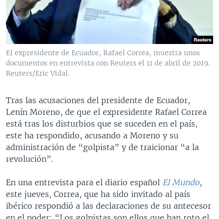
MULTIMEDIA
VENEZUELA
NICARAGUA
ECONOMÍA
PROGRAMAS TV
BRASIL
ENTRETENIMIENTO Y CULTURA
VIDEOS
RADIO
TECNOLOGÍA
FOTOGRAFÍA
EL MUNDO AL DÍA
El expresidente de Ecuador, Rafael Correa, muestra unos
DIRECT
DEPORTES
AUDIOS
FORO INTERAMERICANO
AVANCE INFORMATIVO
documentos en entrevista con Reuters el 11 de abril de 2019.
Reuters/Eric Vidal.
DOCUMENTALES DE LA VOA
CIENCIA Y SALUD
VISIÓN 360
AUDIONOTICIAS
LAS CLAVES
BUENOS DÍAS AMÉRICA
Tras las acusaciones del presidente de Ecuador,
Learning English
Lenín Moreno, de que el expresidente Rafael Correa
PANORAMA
ESTADOS UNIDOS AL DÍA
está tras los disturbios que se suceden en el país,
SÍGANOS
EL MUNDO AL DÍA [RADIO]
este ha respondido, acusando a Moreno y su
administración de “golpista” y de traicionar “a la
FORO [RADIO]
revolución”.
DEPORTIVO INTERNACIONAL
Idiomas
En una entrevista para el diario español
El Mundo
,
NOTA ECONÓMICA
este jueves, Correa, que ha sido invitado al país
ENTRETENIMIENTO
ibérico respondió a las declaraciones de su antecesor
en el poder: “Los golpistas son ellos que han roto el