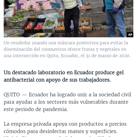
MULTIMEDIA
VENEZUELA
NICARAGUA
ECONOMÍA
PROGRAMAS TV
BRASIL
ENTRETENIMIENTO Y CULTURA
VIDEOS
RADIO
TECNOLOGÍA
FOTOGRAFÍA
EL MUNDO AL DÍA
DIRECT
DEPORTES
AUDIOS
FORO INTERAMERICANO
AVANCE INFORMATIVO
Un vendedor usando una máscara protectora para evitar la
diseminación del coronavirus ofrece frutas y vegetales en
DOCUMENTALES DE LA VOA
CIENCIA Y SALUD
VISIÓN 360
AUDIONOTICIAS
una intersección en Quito, Ecuador, el 31 de marzo de 2020.
LAS CLAVES
BUENOS DÍAS AMÉRICA
Learning English
PANORAMA
ESTADOS UNIDOS AL DÍA
Un destacado laboratorio en Ecuador produce gel
antibacterial con apoyo de sus trabajadores.
SÍGANOS
EL MUNDO AL DÍA [RADIO]
FORO [RADIO]
QUITO —
Ecuador ha logrado unir a la sociedad civil
para ayudar a los sectores más vulnerables durante
DEPORTIVO INTERNACIONAL
este periodo de pandemia.
Idiomas
NOTA ECONÓMICA
La empresa privada apoya con productos a precios
ENTRETENIMIENTO
cómodos para desinfectar manos y superficies.