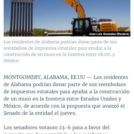
MULTIMEDIA
VENEZUELA
NICARAGUA
ECONOMÍA
PROGRAMAS TV
BRASIL
ENTRETENIMIENTO Y CULTURA
VIDEOS
RADIO
TECNOLOGÍA
FOTOGRAFÍA
EL MUNDO AL DÍA
DIRECT
DEPORTES
AUDIOS
FORO INTERAMERICANO
AVANCE INFORMATIVO
Los residentes de Alabama podrían donar parte de sus
reembolsos de impuestos estatales para ayudar a la
DOCUMENTALES DE LA VOA
CIENCIA Y SALUD
VISIÓN 360
AUDIONOTICIAS
construcción de un muro en la frontera entre EE.UU. y
LAS CLAVES
BUENOS DÍAS AMÉRICA
México.
Learning English
PANORAMA
ESTADOS UNIDOS AL DÍA
MONTGOMERY, ALABAMA, EE.UU —
Los residentes
SÍGANOS
EL MUNDO AL DÍA [RADIO]
de Alabama podrían donar parte de sus reembolsos
de impuestos estatales para ayudar a la construcción
FORO [RADIO]
de un muro en la frontera entre Estados Unidos y
DEPORTIVO INTERNACIONAL
México, de acuerdo con la propuesta que avanzó el
Idiomas
Senado de la entidad el jueves.
NOTA ECONÓMICA
ENTRETENIMIENTO
Los senadores votaron 23-6 para a favor del