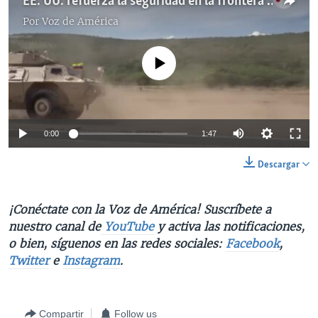
EE. UU. refuerza la seguridad en la frontera colombiana con Venezuela
Por
Voz de América
No media source currently available
0:00
1:47
Descargar
¡Conéctate con la Voz de América! Suscríbete a
nuestro canal de
YouTube
y activa las notificaciones,
o bien, síguenos en las redes sociales:
Facebook
,
Twitter
e
Instagram
.
Compartir
Follow us