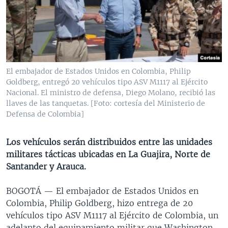
MULTIMEDIA
VENEZUELA
NICARAGUA
ECONOMÍA
PROGRAMAS TV
BRASIL
ENTRETENIMIENTO Y CULTURA
VIDEOS
RADIO
TECNOLOGÍA
FOTOGRAFÍA
EL MUNDO AL DÍA
DIRECT
DEPORTES
AUDIOS
FORO INTERAMERICANO
AVANCE INFORMATIVO
El embajador de Estados Unidos en Colombia, Philip
Goldberg, entregó 20 vehículos tipo ASV M1117 al Ejército
DOCUMENTALES DE LA VOA
CIENCIA Y SALUD
VISIÓN 360
AUDIONOTICIAS
Nacional. El ministro de defensa, Diego Molano, recibió las
LAS CLAVES
BUENOS DÍAS AMÉRICA
llaves de las tanquetas. [Foto: cortesía del Ministerio de
Learning English
Defensa de Colombia]
PANORAMA
ESTADOS UNIDOS AL DÍA
SÍGANOS
EL MUNDO AL DÍA [RADIO]
Los vehículos serán distribuidos entre las unidades
militares tácticas ubicadas en La Guajira, Norte de
FORO [RADIO]
Santander y Arauca.
DEPORTIVO INTERNACIONAL
Idiomas
BOGOTÁ —
El embajador de Estados Unidos en
NOTA ECONÓMICA
Colombia, Philip Goldberg, hizo entrega de 20
ENTRETENIMIENTO
vehículos tipo ASV M1117 al Ejército de Colombia, un
adelanto del equipamiento militar que Washington