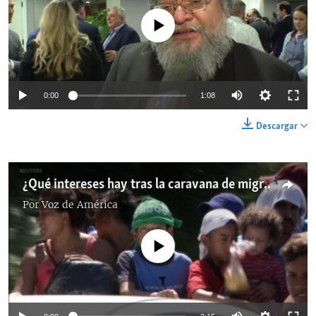
No media source currently available
0:00
1:08
Descargar
¿Qué intereses hay tras la caravana de migrantes?
Por
Voz de América
No media source currently available