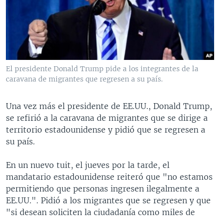
MULTIMEDIA
VENEZUELA
NICARAGUA
ECONOMÍA
PROGRAMAS TV
BRASIL
ENTRETENIMIENTO Y CULTURA
VIDEOS
RADIO
TECNOLOGÍA
FOTOGRAFÍA
EL MUNDO AL DÍA
DIRECT
DEPORTES
AUDIOS
FORO INTERAMERICANO
AVANCE INFORMATIVO
El presidente Donald Trump pide a los integrantes de la
caravana de migrantes que regresen a su país.
DOCUMENTALES DE LA VOA
CIENCIA Y SALUD
VISIÓN 360
AUDIONOTICIAS
LAS CLAVES
BUENOS DÍAS AMÉRICA
Una vez más el presidente de EE.UU., Donald Trump,
Learning English
PANORAMA
ESTADOS UNIDOS AL DÍA
se refirió a la caravana de migrantes que se dirige a
territorio estadounidense y pidió que se regresen a
SÍGANOS
EL MUNDO AL DÍA [RADIO]
su país.
FORO [RADIO]
En un nuevo tuit, el jueves por la tarde, el
DEPORTIVO INTERNACIONAL
mandatario estadounidense reiteró que "no estamos
Idiomas
NOTA ECONÓMICA
permitiendo que personas ingresen ilegalmente a
EE.UU.". Pidió a los migrantes que se regresen y que
ENTRETENIMIENTO
"si desean soliciten la ciudadanía como miles de