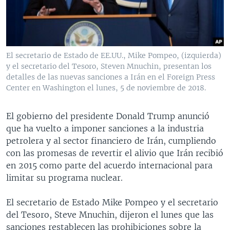
MULTIMEDIA
VENEZUELA
NICARAGUA
ECONOMÍA
PROGRAMAS TV
BRASIL
ENTRETENIMIENTO Y CULTURA
VIDEOS
RADIO
TECNOLOGÍA
FOTOGRAFÍA
EL MUNDO AL DÍA
El secretario de Estado de EE.UU., Mike Pompeo, (izquierda)
DIRECT
DEPORTES
AUDIOS
FORO INTERAMERICANO
AVANCE INFORMATIVO
y el secretario del Tesoro, Steven Mnuchin, presentan los
detalles de las nuevas sanciones a Irán en el Foreign Press
DOCUMENTALES DE LA VOA
CIENCIA Y SALUD
VISIÓN 360
AUDIONOTICIAS
Center en Washington el lunes, 5 de noviembre de 2018.
LAS CLAVES
BUENOS DÍAS AMÉRICA
Learning English
El gobierno del presidente Donald Trump anunció
PANORAMA
ESTADOS UNIDOS AL DÍA
que ha vuelto a imponer sanciones a la industria
SÍGANOS
EL MUNDO AL DÍA [RADIO]
petrolera y al sector financiero de Irán, cumpliendo
con las promesas de revertir el alivio que Irán recibió
FORO [RADIO]
en 2015 como parte del acuerdo internacional para
DEPORTIVO INTERNACIONAL
limitar su programa nuclear.
Idiomas
NOTA ECONÓMICA
El secretario de Estado Mike Pompeo y el secretario
ENTRETENIMIENTO
del Tesoro, Steve Mnuchin, dijeron el lunes que las
sanciones restablecen las prohibiciones sobre la