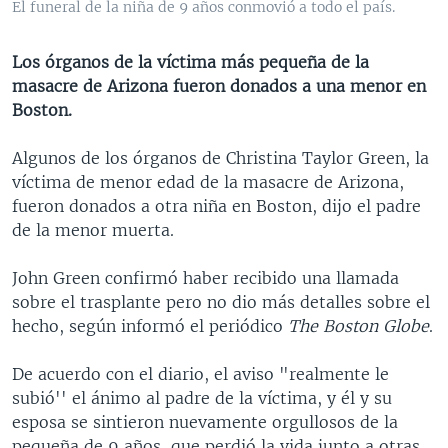
El funeral de la niña de 9 años conmovió a todo el país.
MULTIMEDIA
VENEZUELA
NICARAGUA
ECONOMÍA
PROGRAMAS TV
BRASIL
ENTRETENIMIENTO Y CULTURA
VIDEOS
Los órganos de la víctima más pequeña de la
masacre de Arizona fueron donados a una menor en
RADIO
TECNOLOGÍA
FOTOGRAFÍA
EL MUNDO AL DÍA
Boston.
DIRECT
DEPORTES
AUDIOS
FORO INTERAMERICANO
AVANCE INFORMATIVO
Algunos de los órganos de Christina Taylor Green, la
DOCUMENTALES DE LA VOA
CIENCIA Y SALUD
VISIÓN 360
AUDIONOTICIAS
víctima de menor edad de la masacre de Arizona,
LAS CLAVES
BUENOS DÍAS AMÉRICA
fueron donados a otra niña en Boston, dijo el padre
Learning English
de la menor muerta.
PANORAMA
ESTADOS UNIDOS AL DÍA
SÍGANOS
EL MUNDO AL DÍA [RADIO]
John Green confirmó haber recibido una llamada
sobre el trasplante pero no dio más detalles sobre el
FORO [RADIO]
hecho, según informó el periódico
The Boston Globe
.
DEPORTIVO INTERNACIONAL
Idiomas
De acuerdo con el diario, el aviso "realmente le
NOTA ECONÓMICA
subió'' el ánimo al padre de la víctima, y él y su
ENTRETENIMIENTO
esposa se sintieron nuevamente orgullosos de la
pequeña de 9 años, que perdió la vida junto a otras