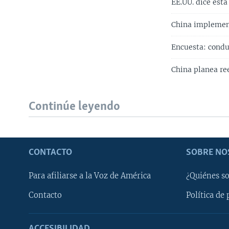
EE.UU. dice está
China implement
Encuesta: condu
China planea re
Continúe leyendo
CONTACTO
SOBRE NO
Para afiliarse a la Voz de América
¿Quiénes s
Contacto
Política de 
ACCESIBILIDAD