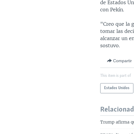
de Estados Un
con Pekín.
"Creo que la g
tomar las dec
alcanzar un e
sostuvo.
Compartir
This item is part of
Estados Unidos
Relaciona
Trump afirma qu