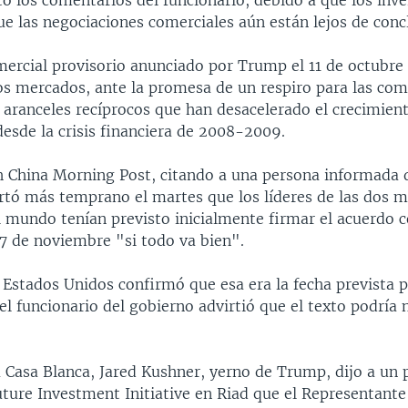
ó los comentarios del funcionario, debido a que los inv
e las negociaciones comerciales aún están lejos de concl
mercial provisorio anunciado por Trump el 11 de octubre
os mercados, ante la promesa de un respiro para las co
 aranceles recíprocos que han desacelerado el crecimient
esde la crisis financiera de 2008-2009.
th China Morning Post, citando a una persona informada 
ortó más temprano el martes que los líderes de las dos 
 mundo tenían previsto inicialmente firmar el acuerdo 
17 de noviembre "si todo va bien".
 Estados Unidos confirmó que esa era la fecha prevista 
el funcionario del gobierno advirtió que el texto podría n
a Casa Blanca, Jared Kushner, yerno de Trump, dijo a un 
uture Investment Initiative en Riad que el Representant