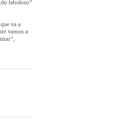
rdo fabuloso"
 que va a
ente vamos a
nzar",