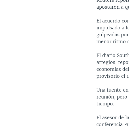
Reuters report
apostaron a qu
El acuerdo co
impulsado a l
golpeadas por
menor ritmo d
El diario Sou
arreglos, rep
economías del
provisorio el 
Una fuente en
reunión, pero 
tiempo.
El asesor de l
conferencia F