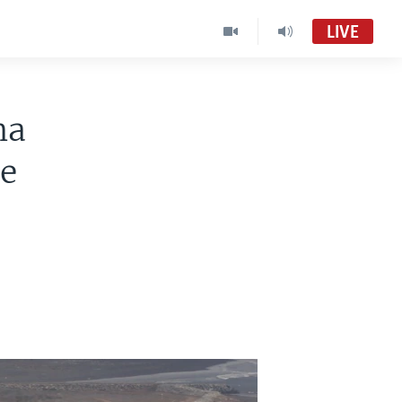
LIVE
na
re