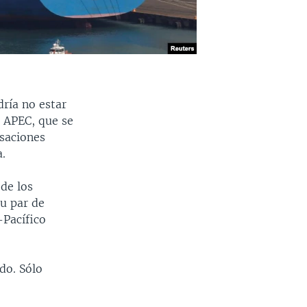
ría no estar
a APEC, que se
rsaciones
.
de los
u par de
-Pacífico
do. Sólo