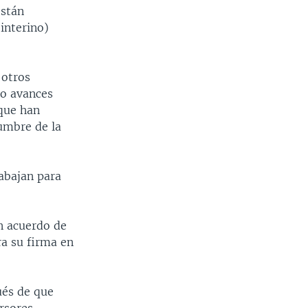
están
interino)
 otros
do avances
 que han
cumbre de la
abajan para
n acuerdo de
ra su firma en
ués de que