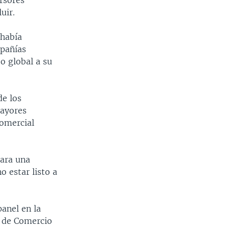
ersores
uir.
 había
mpañías
o global a su
de los
mayores
comercial
para una
o estar listo a
panel en la
e de Comercio