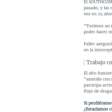
El SOUTHCOM a
pasado, y las
vez en 25 año
“Tuvimos un m
poder hacer má
Faller asegur
en la intercep
Trabajo co
El alto funcio
“asistido con 
participa act
flujo de drogas
Si perdiéramos
¿Estaríamos ci