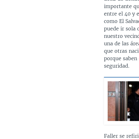
importante que
entre el 40 y 
como El Salva
puede ir sola 
nuestro vecin
una de las áre
que otras nac
porque saben q
seguridad.
Faller se refi