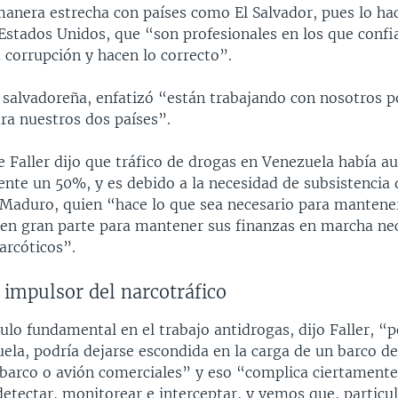
manera estrecha con países como El Salvador, pues lo hac
Estados Unidos, que “son profesionales en los que conf
 corrupción y hacen lo correcto”.
e salvadoreña, enfatizó “están trabajando con nosotros 
ra nuestros dos países”.
 Faller dijo que tráfico de drogas en Venezuela había 
te un 50%, y es debido a la necesidad de subsistencia 
 Maduro, quien “hace lo que sea necesario para mantene
y en gran parte para mantener sus finanzas en marcha ne
narcóticos”.
 impulsor del narcotráfico
ulo fundamental en el trabajo antidrogas, dijo Faller, 
ela, podría dejarse escondida en la carga de un barco d
 barco o avión comerciales” y eso “complica ciertamente
detectar, monitorear e interceptar, y vemos que, particu