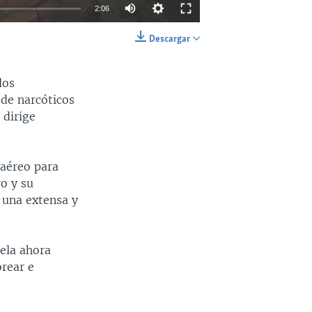
2:06
Descargar
INSERTAR
SHARE
dos
 de narcóticos
 dirige
 aéreo para
ro y su
n una extensa y
uela ahora
orear e