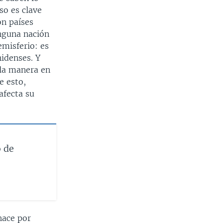
so es clave
on países
nguna nación
emisferio: es
idenses. Y
 la manera en
e esto,
afecta su
 de
hace por