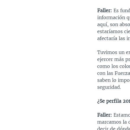
Faller:
Es fund
información q
aquí, son abs
estaríamos ci
afectaría las 
Tuvimos un ex
ejercer más pr
como los colo
con las Fuerz
saben lo impo
seguridad.
¿Se perfila 2
Faller:
Estamos
marcamos la d
decir de dónd