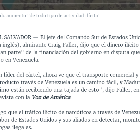
do aumento "de todo tipo de actividad ilícita"
EL SALVADOR —
El jefe del Comando Sur de Estados Uni
inglés), almirante Craig Faller, dijo que el dinero ilícito
n parte" de la financiación del gobierno en disputa que
o en Venezuela.
n líder del cártel, ahora ve que el transporte comercial y
producto través de Venezuela es un camino fácil, y Madu
imo están recibiendo una tajada de esto", dijo Faller, e
evista con la
Voz de América
.
egó que el tráfico ilícito de narcóticos a través de Venez
abor de Estados Unidos y sus aliados en detectar, monit
ogas ilegales.