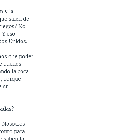
n y la
que salen de
 ciegos? No
 Y eso
ados Unidos.
mos que poder
te buenos
ando la coca
o, porque
a su
radas?
. Nosotros
ronto para
e saben lo