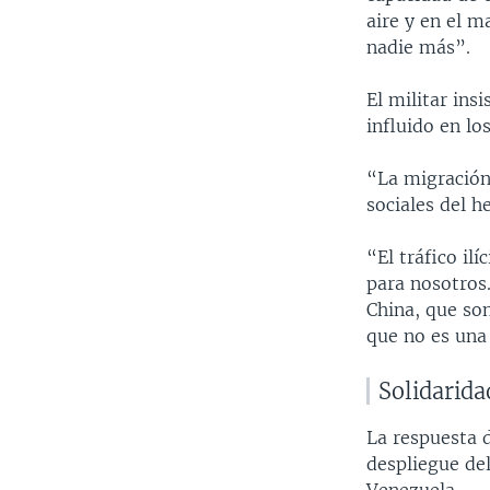
aire y en el 
nadie más”.
El militar ins
influido en lo
“La migración,
sociales del h
“El tráfico il
para nosotros.
China, que son
que no es una
Solidarida
La respuesta d
despliegue de