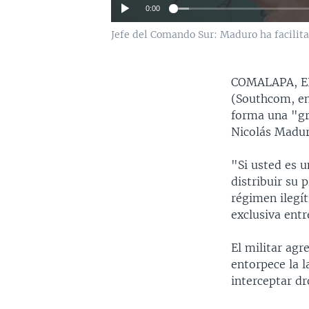
0:00
Jefe del Comando Sur: Maduro ha facilita
COMALAPA, 
(Southcom, en 
forma una "gra
Nicolás Madur
"Si usted es u
distribuir su 
régimen ilegít
exclusiva entr
El militar agr
entorpece la l
interceptar dr