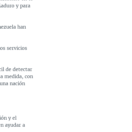
Maduro y para
enezuela han
os servicios
cil de detectar
rta medida, con
 una nación
ión y el
en ayudar a