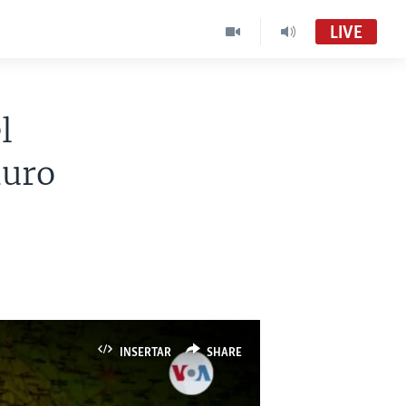
LIVE
l
duro
INSERTAR
SHARE