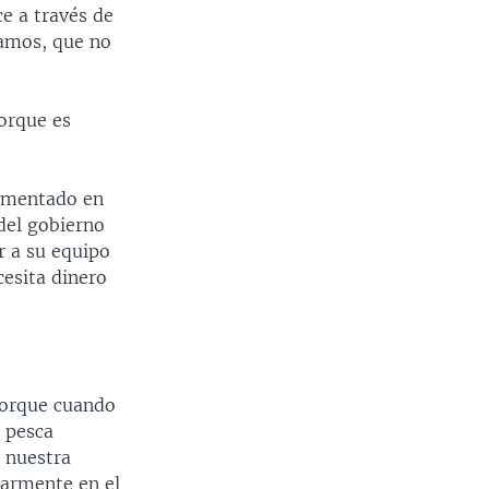
e a través de
iamos, que no
porque es
aumentado en
del gobierno
r a su equipo
cesita dinero
“porque cuando
e pesca
 nuestra
larmente en el