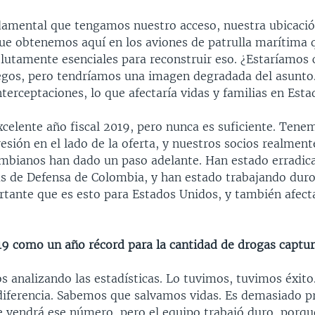
amental que tengamos nuestro acceso, nuestra ubicació
ue obtenemos aquí en los aviones de patrulla marítima 
olutamente esenciales para reconstruir eso. ¿Estaríamos
egos, pero tendríamos una imagen degradada del asunto.
interceptaciones, lo que afectaría vidas y familias en Est
celente año fiscal 2019, pero nunca es suficiente. Tene
esión en el lado de la oferta, y nuestros socios realmen
mbianos han dado un paso adelante. Han estado erradic
as de Defensa de Colombia, y han estado trabajando dur
rtante que es esto para Estados Unidos, y también afect
019 como un año récord para la cantidad de drogas captu
 analizando las estadísticas. Lo tuvimos, tuvimos éxito
iferencia. Sabemos que salvamos vidas. Es demasiado p
e vendrá ese número, pero el equipo trabajó duro, porqu