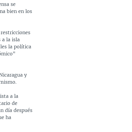
ensa se
ona bien en los
 restricciones
a la isla
es la política
nómico"
 Nicaragua y
o mismo.
sta a la
tario de
un día después
ue ha