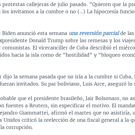
s protestas callejeras de julio pasado. "Quieren que la pr
 los invitamos a la cumbre o no (...) La hipocresía funci
e Biden anunció esta semana
una reversión parcial
de las
expresidente Donald Trump sobre las remesas y los viajes 
comunistas. El vicecanciller de Cuba describió el miércol
idos hacia la isla como de "hostilidad" y "bloqueo eco
 dijo la semana pasada que no iría a la cumbre si Cuba,
ueran invitados. Su par boliviano, Luis Arce, aseguró l
bable que el presidente brasileño, Jair Bolsonaro, no asi
on fuentes a Reuters, sin especificar el motivo. El manda
ejandro Giammattei, afirmó el martes que no asistiría, 
 Unidos criticó la reelección de una fiscal general a la q
la corrupción.