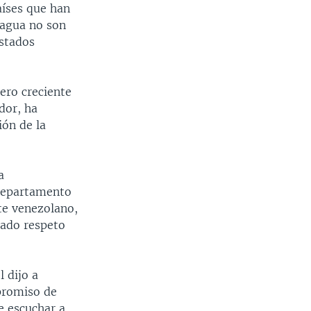
aíses que han
ragua no son
Estados
ero creciente
dor, ha
ión de la
a
 Departamento
te venezolano,
rado respeto
 dijo a
promiso de
e escuchar a