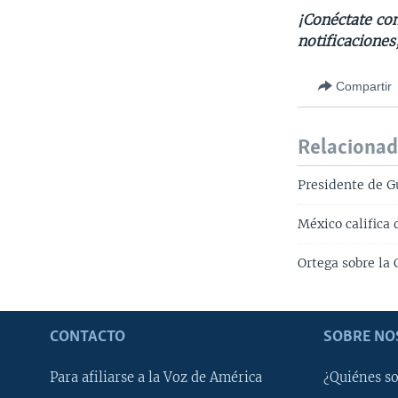
¡Conéctate con
notificaciones
Compartir
Relaciona
Presidente de Gu
México califica
Ortega sobre la
CONTACTO
SOBRE NO
Para afiliarse a la Voz de América
¿Quiénes s