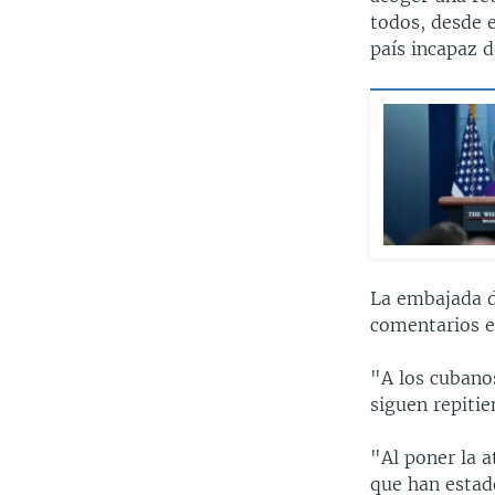
todos, desde e
país incapaz d
La embajada d
comentarios el
"A los cubanos
siguen repiti
"Al poner la a
que han estad