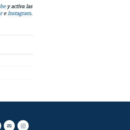
be
y activa las
r
e
Instagram
.