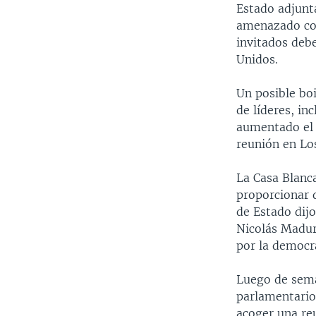
Estado adjunt
amenazado con
invitados debe
Unidos.
Un posible boi
de líderes, i
aumentado el r
reunión en Lo
La Casa Blanc
proporcionar 
de Estado dijo
Nicolás Madur
por la democr
Luego de sema
parlamentario
acoger una reu