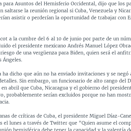
a para Asuntos del Hemisferio Occidental, dijo que los p
 saltarse la reunión regional si Cuba, Venezuela y Nica
rían asistir o perderían la oportunidad de trabajar con 
cot a la cumbre del 6 al 10 de junio por parte de un núm
ncluido el presidente mexicano Andrés Manuel López Obra
iesgo de una vergüenza para Biden, quien será el anfitr
s Ángeles.
a ha dicho que aún no ha enviado invitaciones y se negó 
detalles. Sin embargo, un funcionario de alto rango del
 en abril que Cuba, Nicaragua y el gobierno del presiden
o, probablemente serían excluidos porque no han most
acia.
nas de críticas de Cuba, el presidente Miguel Díaz-Canel
s el lunes a través de Twitter que "Quien asume el com
nión hemisférica debe tener la capacidad y la valentía d