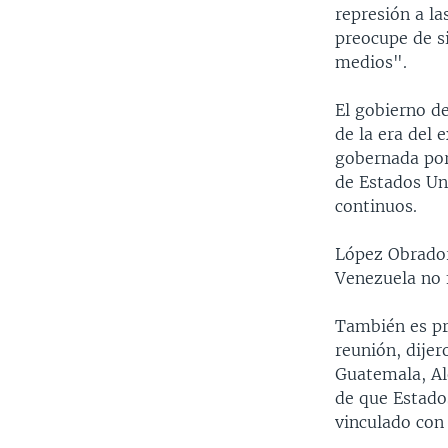
represión a la
preocupe de si
medios".
El gobierno d
de la era del 
gobernada por 
de Estados Un
continuos.
López Obrador
Venezuela no f
También es pro
reunión, dijer
Guatemala, Al
de que Estados
vinculado con 