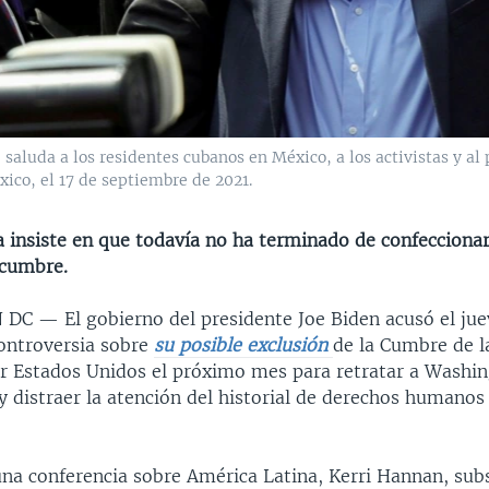
saluda a los residentes cubanos en México, a los activistas y al
ico, el 17 de septiembre de 2021.
 insiste en que todavía no ha terminado de confeccionar 
 cumbre.
N DC —
El gobierno del presidente Joe Biden acusó el ju
controversia sobre
su posible exclusión
de la Cumbre de l
r Estados Unidos el próximo mes para retratar a Washi
y distraer la atención del historial de derechos humano
na conferencia sobre América Latina, Kerri Hannan, subs