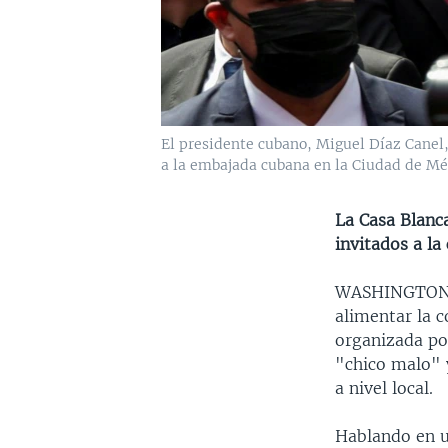
El presidente cubano, Miguel Díaz Canel, 
a la embajada cubana en la Ciudad de Méx
La Casa Blanca
invitados a la
WASHINGTO
alimentar la 
organizada po
"chico malo" 
a nivel local.
Hablando en u