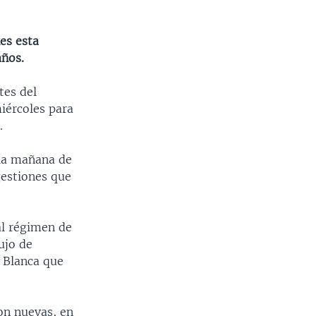
es esta
años.
tes del
miércoles para
.
 la mañana de
gestiones que
al régimen de
ujo de
a Blanca que
son nuevas, en