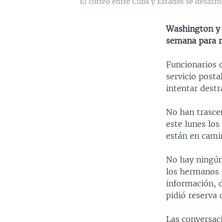
El correo entre Cuba y Estados se desarrol
Washington y 
semana para re
Funcionarios 
servicio posta
intentar dest
No han trasce
este lunes los
están en cami
No hay ningún
los hermanos C
información, d
pidió reserva 
Las conversaci