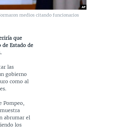
formaron medios citando funcionarios
riría que
o de Estado de
.
ar las
un gobierno
duro como al
es.
ke Pompeo,
 muestra
n abrumar el
iendo los