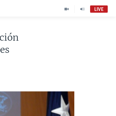
LIVE
ición
nes