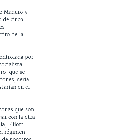
ue Maduro y
o de cinco
es
rito de la
ontrolada por
socialista
ro, que se
iones, sería
tarían en el
rsonas que son
ar con la otra
a, Elliott
 el régimen
o de nosotros