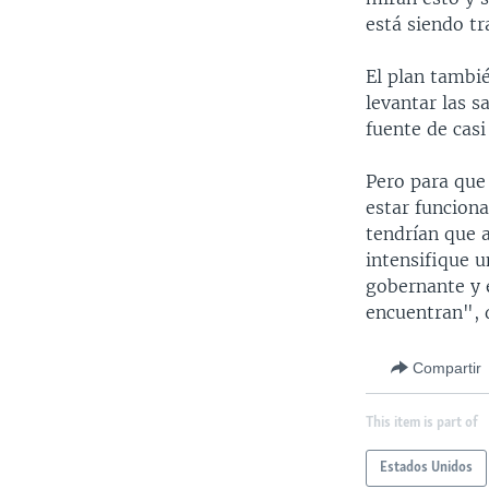
está siendo tr
El plan tambi
levantar las s
fuente de casi
Pero para que
estar funciona
tendrían que 
intensifique u
gobernante y e
encuentran", 
Compartir
This item is part of
Estados Unidos