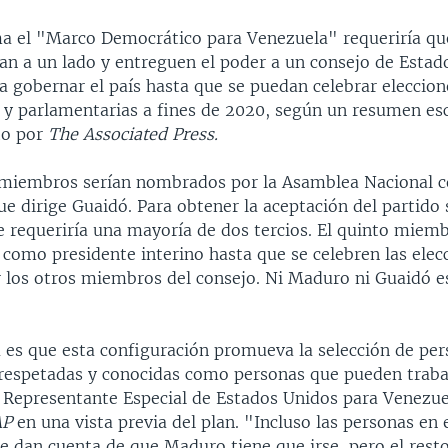
ma el "Marco Democrático para Venezuela" requeriría q
an a un lado y entreguen el poder a un consejo de Estad
 gobernar el país hasta que se puedan celebrar eleccion
 y parlamentarias a fines de 2020, según un resumen esc
to por
The Associated Press.
 miembros serían nombrados por la Asamblea Nacional c
ue dirige Guaidó. Para obtener la aceptación del partido 
e requeriría una mayoría de dos tercios. El quinto miemb
como presidente interino hasta que se celebren las elecc
los otros miembros del consejo. Ni Maduro ni Guaidó es
 es que esta configuración promueva la selección de pe
espetadas y conocidas como personas que pueden trabaj
l Representante Especial de Estados Unidos para Venezuel
AP
en una vista previa del plan. "Incluso las personas en
se dan cuenta de que Maduro tiene que irse, pero el rest