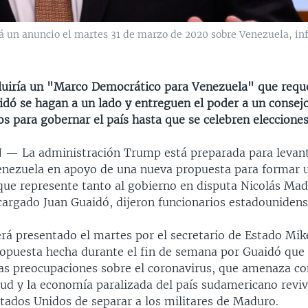
á un anuncio el martes 31 de marzo de 2020 sobre Venezuela, in
cluiría un "Marco Democrático para Venezuela" que reque
dó se hagan a un lado y entreguen el poder a un consej
s para gobernar el país hasta que se celebren elecciones
N —
La administración Trump está preparada para levant
enezuela en apoyo de una nueva propuesta para formar 
 que represente tanto al gobierno en disputa Nicolás Ma
cargado Juan Guaidó, dijeron funcionarios estadounidens
será presentado el martes por el secretario de Estado Mi
ropuesta hecha durante el fin de semana por Guaidó que
as preocupaciones sobre el coronavirus, que amenaza co
lud y la economía paralizada del país sudamericano reviv
stados Unidos de separar a los militares de Maduro.