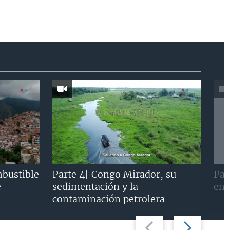
mbustible
Parte 4| Congo Mirador, su
Par
e
sedimentación y la
en 
contaminación petrolera
Previous
Next