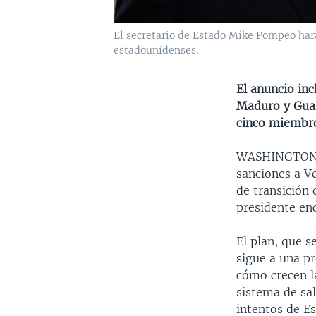
El secretario de Estado Mike Pompeo har
estadounidenses.
El anuncio in
Maduro y Guai
cinco miembro
WASHINGTO
sanciones a V
de transición
presidente en
El plan, que 
sigue a una p
cómo crecen l
sistema de sa
intentos de E