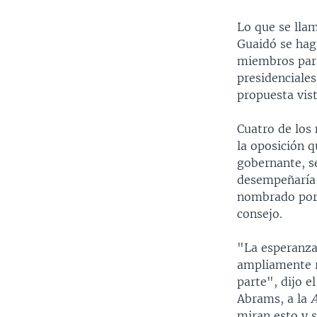
Lo que se lla
Guaidó se hag
miembros para
presidenciales
propuesta vis
Cuatro de los
la oposición q
gobernante, s
desempeñaría 
nombrado por 
consejo.
"La esperanza
ampliamente r
parte", dijo e
Abrams, a la
miran esto y 