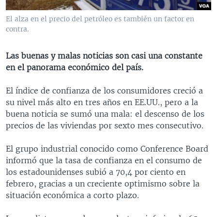
MULTIMEDIA
VENEZUELA
NICARAGUA
ECONOMÍA
El alza en el precio del petróleo es también un factor en
PROGRAMAS TV
BRASIL
ENTRETENIMIENTO Y CULTURA
VIDEOS
contra.
RADIO
TECNOLOGÍA
FOTOGRAFÍA
EL MUNDO AL DÍA
Las buenas y malas noticias son casi una constante
DIRECT
DEPORTES
AUDIOS
FORO INTERAMERICANO
AVANCE INFORMATIVO
en el panorama económico del país.
DOCUMENTALES DE LA VOA
CIENCIA Y SALUD
VISIÓN 360
AUDIONOTICIAS
El índice de confianza de los consumidores creció a
LAS CLAVES
BUENOS DÍAS AMÉRICA
su nivel más alto en tres años en EE.UU., pero a la
Learning English
buena noticia se sumó una mala: el descenso de los
PANORAMA
ESTADOS UNIDOS AL DÍA
precios de las viviendas por sexto mes consecutivo.
SÍGANOS
EL MUNDO AL DÍA [RADIO]
El grupo industrial conocido como Conference Board
FORO [RADIO]
informó que la tasa de confianza en el consumo de
DEPORTIVO INTERNACIONAL
los estadounidenses subió a 70,4 por ciento en
Idiomas
febrero, gracias a un creciente optimismo sobre la
NOTA ECONÓMICA
situación económica a corto plazo.
ENTRETENIMIENTO