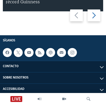
récord Guinness
Previous
Next
slide
slide
SÍGANOS
CONTACTO
SOBRE NOSOTROS
ACCESIBILIDAD
LIVE
EDITORIALES