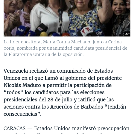
MULTIMEDIA
VENEZUELA
NICARAGUA
ECONOMÍA
PROGRAMAS TV
BRASIL
ENTRETENIMIENTO Y CULTURA
VIDEOS
RADIO
TECNOLOGÍA
FOTOGRAFÍA
EL MUNDO AL DÍA
DIRECT
DEPORTES
AUDIOS
FORO INTERAMERICANO
AVANCE INFORMATIVO
La líder opositora, María Corina Machado, junto a Corina
Yoris, nombrada por unanimidad candidata presidencial de
DOCUMENTALES DE LA VOA
CIENCIA Y SALUD
VISIÓN 360
AUDIONOTICIAS
la Plataforma Unitaria de la oposición.
LAS CLAVES
BUENOS DÍAS AMÉRICA
Learning English
PANORAMA
ESTADOS UNIDOS AL DÍA
Venezuela rechazó un comunicado de Estados
Unidos en el que llamó al gobierno del presidente
SÍGANOS
EL MUNDO AL DÍA [RADIO]
Nicolás Maduro a permitir la participación de
FORO [RADIO]
“todos” los candidatos para las elecciones
presidenciales del 28 de julio y ratificó que las
DEPORTIVO INTERNACIONAL
acciones contra los Acuerdos de Barbados “tendrán
Idiomas
NOTA ECONÓMICA
consecuencias”.
ENTRETENIMIENTO
CARACAS —
Estados Unidos manifestó preocupación