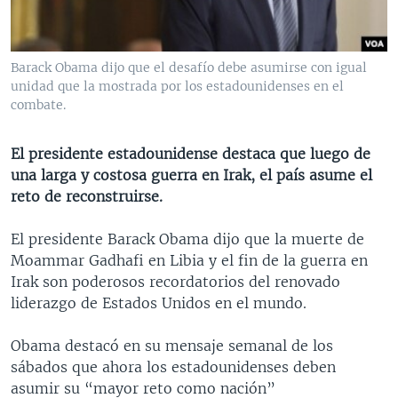
MULTIMEDIA
VENEZUELA
NICARAGUA
ECONOMÍA
PROGRAMAS TV
BRASIL
ENTRETENIMIENTO Y CULTURA
VIDEOS
Barack Obama dijo que el desafío debe asumirse con igual
RADIO
TECNOLOGÍA
FOTOGRAFÍA
EL MUNDO AL DÍA
unidad que la mostrada por los estadounidenses en el
combate.
DIRECT
DEPORTES
AUDIOS
FORO INTERAMERICANO
AVANCE INFORMATIVO
DOCUMENTALES DE LA VOA
CIENCIA Y SALUD
VISIÓN 360
AUDIONOTICIAS
El presidente estadounidense destaca que luego de
una larga y costosa guerra en Irak, el país asume el
LAS CLAVES
BUENOS DÍAS AMÉRICA
Learning English
reto de reconstruirse.
PANORAMA
ESTADOS UNIDOS AL DÍA
El presidente Barack Obama dijo que la muerte de
SÍGANOS
EL MUNDO AL DÍA [RADIO]
Moammar Gadhafi en Libia y el fin de la guerra en
FORO [RADIO]
Irak son poderosos recordatorios del renovado
liderazgo de Estados Unidos en el mundo.
DEPORTIVO INTERNACIONAL
Idiomas
NOTA ECONÓMICA
Obama destacó en su mensaje semanal de los
sábados que ahora los estadounidenses deben
ENTRETENIMIENTO
asumir su “mayor reto como nación”