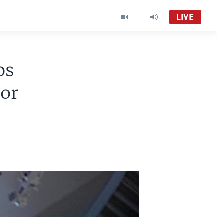
LIVE
os
dor