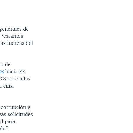
generales de
e “estamos
as fuerzas del
co de
as
hacia EE.
128 toneladas
 cifra
 corrupción y
as solicitudes
ad para
ado”.