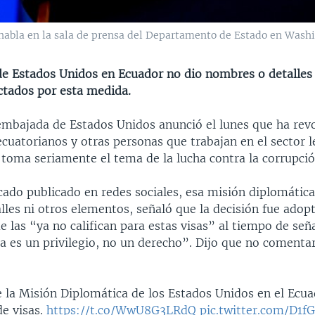
 habla en la sala de prensa del Departamento de Estado en Washi
e Estados Unidos en Ecuador no dio nombres o detalles
ectados por esta medida.
embajada de Estados Unidos anunció el lunes que ha revo
ecuatorianos y otras personas que trabajan en el sector le
 toma seriamente el tema de la lucha contra la corrupció
ado publicado en redes sociales, esa misión diplomática,
les ni otros elementos, señaló que la decisión fue adop
 las “ya no califican para estas visas” al tiempo de señ
a es un privilegio, no un derecho”. Dijo que no comentar
e la Misión Diplomática de los Estados Unidos en el Ecua
de visas.
https://t.co/WwU8G3LRdQ
pic.twitter.com/D