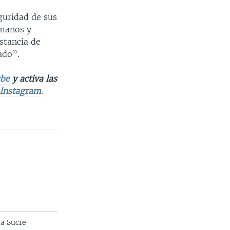
guridad de sus
umanos y
nstancia de
ado”.
be
y activa las
Instagram
.
ma Sucre