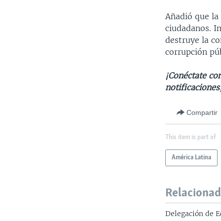
Añadió que la 
ciudadanos. I
destruye la co
corrupción pú
¡Conéctate con
notificaciones
Compartir
This item is part of
América Latina
Relaciona
Delegación de E