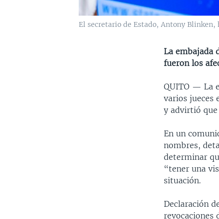
El secretario de Estado, Antony Blinken,
La embajada d
fueron los af
QUITO —
La 
varios jueces 
y advirtió que
En un comunic
nombres, detal
determinar que
“tener una vis
situación.
Declaración d
revocaciones 