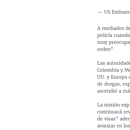
— US Embass
A mediados de
policía cuand
muy preocupad
orden”.
Las autoridade
Colombia y M
UU. y Europa 
de drogas, esp
ascendió a má
La misión exp
continuará re
de visas” ade
avanzar en lo