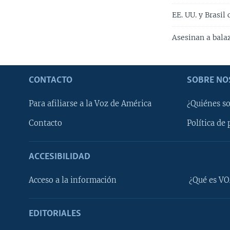
EE. UU. y Brasil
Asesinan a bala
CONTACTO
SOBRE NO
Para afiliarse a la Voz de América
¿Quiénes s
Contacto
Política de 
ACCESIBILIDAD
Learning English
Acceso a la información
¿Qué es VO
SÍGANOS
EDITORIALES