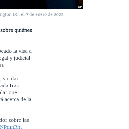
ngton DC, el 7 de enero de 2022.
 sobre quiénes
cado la visa a
gal y judicial
n.
 sin dar
tada tras
alar que
á acerca de la
dor sobre las
1fGNPmnRm