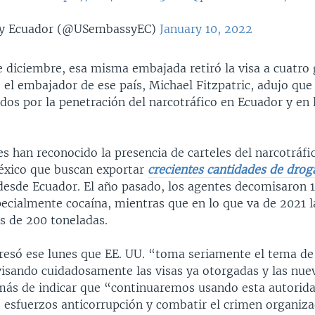
y Ecuador (@USembassyEC)
January 10, 2022
 diciembre, esa misma embajada retiró la visa a cuatro 
o el embajador de ese país, Michael Fitzpatric, adujo qu
os por la penetración del narcotráfico en Ecuador y en l
s han reconocido la presencia de carteles del narcotráfi
éxico que buscan exportar
crecientes cantidades de drog
desde Ecuador. El año pasado, los agentes decomisaron 
ecialmente cocaína, mientras que en lo que va de 2021 la
s de 200 toneladas.
resó ese lunes que EE. UU. “toma seriamente el tema de
visando cuidadosamente las visas ya otorgadas y las nuev
más de indicar que “continuaremos usando esta autorid
s esfuerzos anticorrupción y combatir el crimen organiz