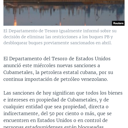
MULTIMEDIA
VENEZUELA
NICARAGUA
ECONOMÍA
PROGRAMAS TV
BRASIL
ENTRETENIMIENTO Y CULTURA
VIDEOS
RADIO
TECNOLOGÍA
FOTOGRAFÍA
EL MUNDO AL DÍA
El Departamento de Tesoro igualmente informó sobre su
DIRECT
DEPORTES
AUDIOS
FORO INTERAMERICANO
AVANCE INFORMATIVO
decisión de eliminar las restricciones a los buques PB y
desbloquear buques previamente sancionados en abril.
DOCUMENTALES DE LA VOA
CIENCIA Y SALUD
VISIÓN 360
AUDIONOTICIAS
LAS CLAVES
BUENOS DÍAS AMÉRICA
El Departamento del Tesoro de Estados Unidos
Learning English
anunció este miércoles nuevas sanciones a
PANORAMA
ESTADOS UNIDOS AL DÍA
Cubametales, la petrolera estatal cubana, por su
SÍGANOS
EL MUNDO AL DÍA [RADIO]
continua importación de petróleo venezolano.
FORO [RADIO]
Las sanciones de hoy significan que todos los bienes
DEPORTIVO INTERNACIONAL
e intereses en propiedad de Cubametales, y de
Idiomas
cualquier entidad que sea propiedad, directa o
NOTA ECONÓMICA
indirectamente, del 50 por ciento o más, que se
ENTRETENIMIENTO
encuentren en Estados Unidos o en control de
personas estadounidenses están bloqueadas.