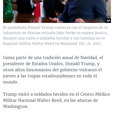
MULTIMEDIA
VENEZUELA
NICARAGUA
ECONOMÍA
PROGRAMAS TV
BRASIL
ENTRETENIMIENTO Y CULTURA
VIDEOS
RADIO
TECNOLOGÍA
FOTOGRAFÍA
EL MUNDO AL DÍA
El presidente Donald Trump conversa con el sargento de la
DIRECT
DEPORTES
AUDIOS
FORO INTERAMERICANO
AVANCE INFORMATIVO
Infantería de Marian retirado John Pecky su esposa Jessica,
durante una visita a soldados heridos y sus familias en el
DOCUMENTALES DE LA VOA
CIENCIA Y SALUD
VISIÓN 360
AUDIONOTICIAS
hospital militar Walter Reed en Maryland. Dic. 21, 2017.
LAS CLAVES
BUENOS DÍAS AMÉRICA
Learning English
Como parte de una tradición anual de Navidad, el
PANORAMA
ESTADOS UNIDOS AL DÍA
presidente de Estados Unidos, Donald Trump, y
SÍGANOS
EL MUNDO AL DÍA [RADIO]
otros altos funcionarios del gobierno visitaron el
jueves a las tropas estadounidenses en todo el
FORO [RADIO]
mundo.
DEPORTIVO INTERNACIONAL
Idiomas
Trump visitó a soldados heridos en el Centro Médico
NOTA ECONÓMICA
Militar Nacional Walter Reed, en las afueras de
ENTRETENIMIENTO
Washington.