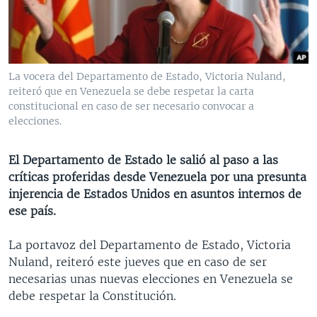
MULTIMEDIA
VENEZUELA
NICARAGUA
ECONOMÍA
PROGRAMAS TV
BRASIL
ENTRETENIMIENTO Y CULTURA
VIDEOS
RADIO
TECNOLOGÍA
FOTOGRAFÍA
EL MUNDO AL DÍA
La vocera del Departamento de Estado, Victoria Nuland,
DIRECT
DEPORTES
AUDIOS
FORO INTERAMERICANO
AVANCE INFORMATIVO
reiteró que en Venezuela se debe respetar la carta
constitucional en caso de ser necesario convocar a
DOCUMENTALES DE LA VOA
CIENCIA Y SALUD
VISIÓN 360
AUDIONOTICIAS
elecciones.
LAS CLAVES
BUENOS DÍAS AMÉRICA
Learning English
El Departamento de Estado le salió al paso a las
PANORAMA
ESTADOS UNIDOS AL DÍA
críticas proferidas desde Venezuela por una presunta
SÍGANOS
EL MUNDO AL DÍA [RADIO]
injerencia de Estados Unidos en asuntos internos de
ese país.
FORO [RADIO]
DEPORTIVO INTERNACIONAL
La portavoz del Departamento de Estado, Victoria
Idiomas
Nuland, reiteró este jueves que en caso de ser
NOTA ECONÓMICA
necesarias unas nuevas elecciones en Venezuela se
ENTRETENIMIENTO
debe respetar la Constitución.