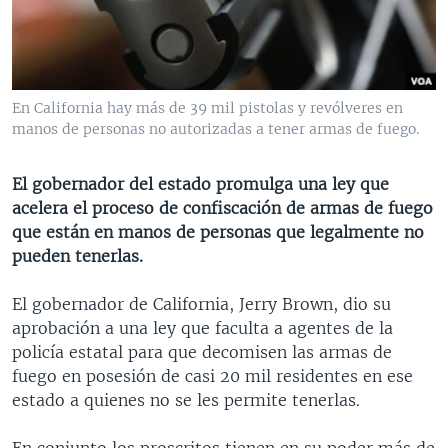
MULTIMEDIA
VENEZUELA
NICARAGUA
ECONOMÍA
PROGRAMAS TV
BRASIL
ENTRETENIMIENTO Y CULTURA
VIDEOS
RADIO
TECNOLOGÍA
FOTOGRAFÍA
EL MUNDO AL DÍA
En California hay más de 39 mil pistolas y revólveres en
DIRECT
DEPORTES
AUDIOS
FORO INTERAMERICANO
AVANCE INFORMATIVO
manos de personas no autorizadas a tener armas de fuego.
DOCUMENTALES DE LA VOA
CIENCIA Y SALUD
VISIÓN 360
AUDIONOTICIAS
El gobernador del estado promulga una ley que
LAS CLAVES
BUENOS DÍAS AMÉRICA
acelera el proceso de confiscación de armas de fuego
Learning English
que están en manos de personas que legalmente no
PANORAMA
ESTADOS UNIDOS AL DÍA
pueden tenerlas.
SÍGANOS
EL MUNDO AL DÍA [RADIO]
El gobernador de California, Jerry Brown, dio su
FORO [RADIO]
aprobación a una ley que faculta a agentes de la
DEPORTIVO INTERNACIONAL
policía estatal para que decomisen las armas de
Idiomas
fuego en posesión de casi 20 mil residentes en ese
NOTA ECONÓMICA
estado a quienes no se les permite tenerlas.
ENTRETENIMIENTO
En conjunto los proscritos tienen en su poder más de