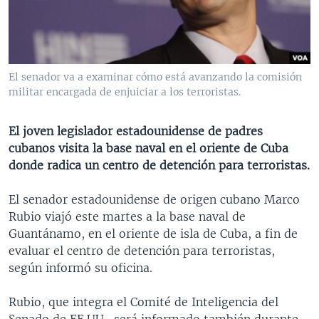
MULTIMEDIA
VENEZUELA
NICARAGUA
ECONOMÍA
PROGRAMAS TV
BRASIL
ENTRETENIMIENTO Y CULTURA
VIDEOS
RADIO
TECNOLOGÍA
FOTOGRAFÍA
EL MUNDO AL DÍA
El senador va a examinar cómo está avanzando la comisión
DIRECT
DEPORTES
AUDIOS
FORO INTERAMERICANO
AVANCE INFORMATIVO
militar encargada de enjuiciar a los terroristas.
DOCUMENTALES DE LA VOA
CIENCIA Y SALUD
VISIÓN 360
AUDIONOTICIAS
El joven legislador estadounidense de padres
LAS CLAVES
BUENOS DÍAS AMÉRICA
cubanos visita la base naval en el oriente de Cuba
Learning English
donde radica un centro de detención para terroristas.
PANORAMA
ESTADOS UNIDOS AL DÍA
SÍGANOS
EL MUNDO AL DÍA [RADIO]
El senador estadounidense de origen cubano Marco
Rubio viajó este martes a la base naval de
FORO [RADIO]
Guantánamo, en el oriente de isla de Cuba, a fin de
DEPORTIVO INTERNACIONAL
evaluar el centro de detención para terroristas,
Idiomas
según informó su oficina.
NOTA ECONÓMICA
ENTRETENIMIENTO
Rubio, que integra el Comité de Inteligencia del
Senado de EE.UU., será informado también durante