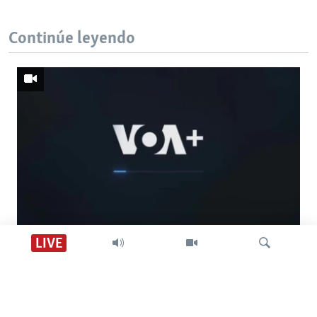
Continúe leyendo
Descarga VOA +
LIVE
Visión 360
Búsqueda