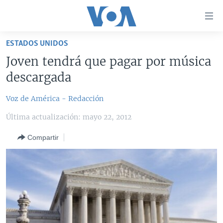
Enlaces
para
accesibilidad
ESTADOS UNIDOS
Salte
AMÉRICA DEL NORTE
Joven tendrá que pagar por música
al
ELECCIONES EEUU 2024
EEUU
descargada
contenido
principal
VOA VERIFICA
MÉXICO
ELECCIONES EEUU
Voz de América - Redacción
Salte
AMÉRICA LATINA
HAITÍ
VOTO DIVIDIDO
VOA VERIFICA UCRANIA/RUSIA
al
Última actualización: mayo 22, 2012
navegador
CHINA EN AMÉRICA LATINA
VOA VERIFICA INMIGRACIÓN
ARGENTINA
principal
Compartir
CENTROAMÉRICA
VOA VERIFICA AMÉRICA LATINA
BOLIVIA
Salte
a
OTRAS SECCIONES
COLOMBIA
COSTA RICA
búsqueda
ESPECIALES DE LA VOA
CHILE
EL SALVADOR
INMIGRACIÓN
LIBERTAD DE PRENSA
PERÚ
GUATEMALA
LIBERTAD DE PRENSA
UCRANIA
ECUADOR
HONDURAS
MUNDO