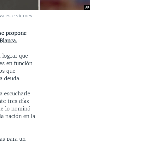
a este viernes.
 se propone
Blanca.
 lograr que
es en función
dos que
la deuda.
a escucharle
te tres días
ue lo nominó
a nación en la
as para un