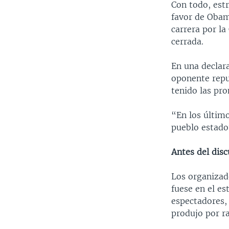
Con todo, est
favor de Obam
carrera por l
cerrada.
En una declar
oponente repu
tenido las pr
“En los último
pueblo estado
Antes del disc
Los organizad
fuese en el es
espectadores,
produjo por r