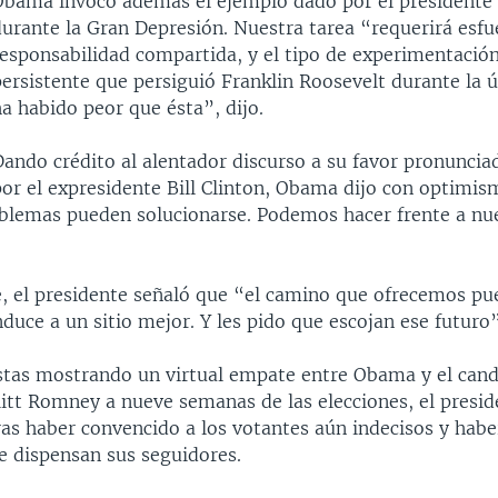
Obama invocó además el ejemplo dado por el presidente
durante la Gran Depresión. Nuestra tarea “requerirá esf
responsabilidad compartida, y el tipo de experimentació
ersistente que persiguió Franklin Roosevelt durante la ú
a habido peor que ésta”, dijo.
ando crédito al alentador discurso a su favor pronunciad
por el expresidente Bill Clinton, Obama dijo con optimi
blemas pueden solucionarse. Podemos hacer frente a nu
, el presidente señaló que “el camino que ofrecemos pu
duce a un sitio mejor. Y les pido que escojan ese futuro
stas mostrando un virtual empate entre Obama y el can
itt Romney a nueve semanas de las elecciones, el presid
ras haber convencido a los votantes aún indecisos y hab
e dispensan sus seguidores.