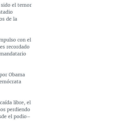
 sido el temor
stadio
os de la
impulso con el
 es recordado
 mandatario
a por Obama
demócrata
.
aída libre, el
mos perdiendo
sde el podio–