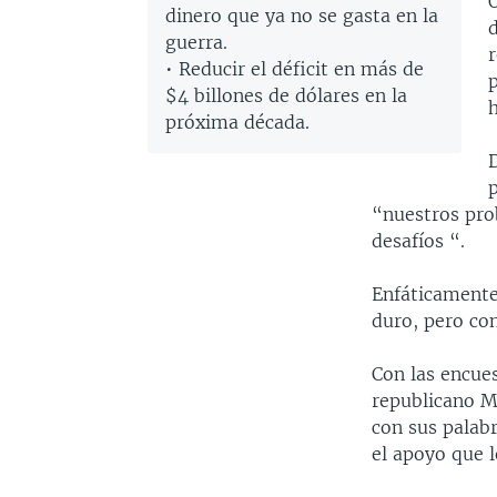
dinero que ya no se gasta en la
guerra.
• Reducir el déficit en más de
p
$4 billones de dólares en la
h
próxima década.
D
“nuestros pro
desafíos “.
Enfáticamente
duro, pero con
Con las encue
republicano M
con sus palab
el apoyo que l