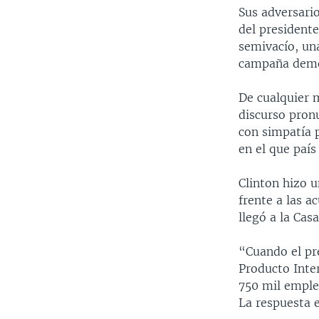
Sus adversari
del president
semivacío, un
campaña demó
De cualquier 
discurso pronu
con simpatía 
en el que país
Clinton hizo 
frente a las 
llegó a la Cas
“Cuando el pr
Producto Inte
750 mil emple
La respuesta e