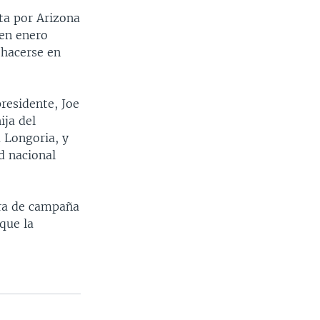
ta por Arizona
 en enero
 hacerse en
residente, Joe
ija del
 Longoria, y
d nacional
ira de campaña
que la