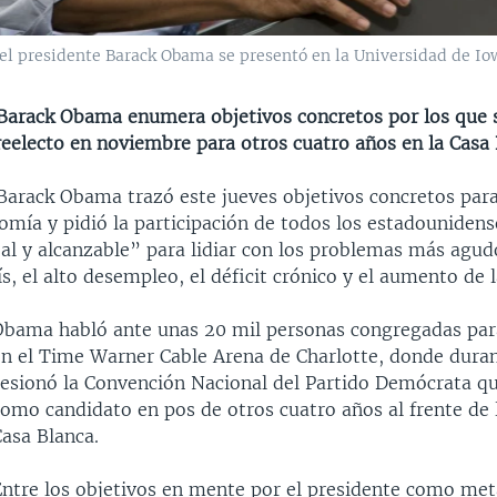
l presidente Barack Obama se presentó en la Universidad de Iow
 Barack Obama enumera objetivos concretos por los que
reelecto en noviembre para otros cuatro años en la Casa 
 Barack Obama trazó este jueves objetivos concretos para
omía y pidió la participación de todos los estadounidens
eal y alcanzable” para lidiar con los problemas más agu
ís, el alto desempleo, el déficit crónico y el aumento de 
Obama habló ante unas 20 mil personas congregadas par
en el Time Warner Cable Arena de Charlotte, donde duran
sesionó la Convención Nacional del Partido Demócrata q
omo candidato en pos de otros cuatro años al frente de l
Casa Blanca.
Entre los objetivos en mente por el presidente como met