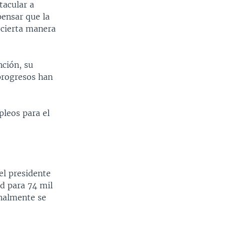
tacular a
pensar que la
 cierta manera
nción, su
progresos han
pleos para el
el presidente
ad para 74 mil
nalmente se