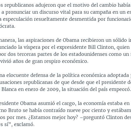
os republicanos adujeron que el motivo del cambio había
e a pronunciar un discurso vital para su campaña en un e
a especulación resueltamente desmentida por funcionari
crata.
manera, las aspiraciones de Obama recibieron un sólido 
nciado la víspera por el expresidente Bill Clinton, quien
por dos terceras partes de los estadounidenses como un
 vivió años de gran respiro económico.
una elocuente defensa de la política económica adoptad
acusaciones republicanas de que desde que el presidente 
a Blanca en enero de 2009, la situación del país empeoró
esidente Obama asumió el cargo, la economía estaba en c
rno Bruto se había contraído nueve por ciento y estába
os por mes. ¿Estamos mejor hoy? –preguntó Clinton de
s sí”, exclamó.