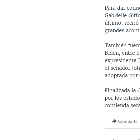
Para dar comie
Gabrielle Giff
último, recitó
grandes acont
También fuero
Biden, entre o
expresidente J
el senador Joh
adoptada por
Finalizada la
por los estad
contienda sera
Compartir