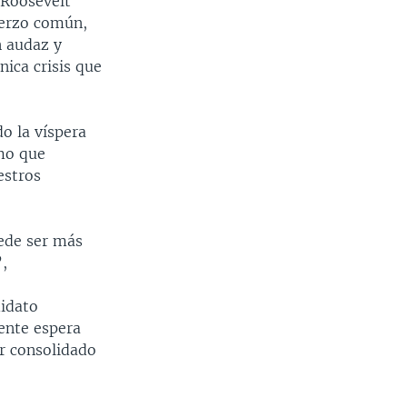
 Roosevelt
uerzo común,
n audaz y
nica crisis que
o la víspera
smo que
estros
ede ser más
”,
didato
ente espera
er consolidado