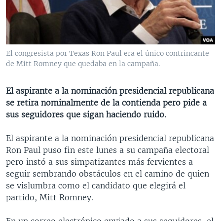
MULTIMEDIA
VENEZUELA
NICARAGUA
ECONOMÍA
PROGRAMAS TV
BRASIL
ENTRETENIMIENTO Y CULTURA
VIDEOS
RADIO
TECNOLOGÍA
FOTOGRAFÍA
EL MUNDO AL DÍA
El congresista por Texas Ron Paul era el único contrincante
DIRECT
DEPORTES
AUDIOS
FORO INTERAMERICANO
AVANCE INFORMATIVO
de Mitt Romney que quedaba en la campaña.
DOCUMENTALES DE LA VOA
CIENCIA Y SALUD
VISIÓN 360
AUDIONOTICIAS
El aspirante a la nominación presidencial republicana
LAS CLAVES
BUENOS DÍAS AMÉRICA
se retira nominalmente de la contienda pero pide a
Learning English
sus seguidores que sigan haciendo ruido.
PANORAMA
ESTADOS UNIDOS AL DÍA
SÍGANOS
EL MUNDO AL DÍA [RADIO]
El aspirante a la nominación presidencial republicana
Ron Paul puso fin este lunes a su campaña electoral
FORO [RADIO]
pero instó a sus simpatizantes más fervientes a
DEPORTIVO INTERNACIONAL
seguir sembrando obstáculos en el camino de quien
Idiomas
se vislumbra como el candidato que elegirá el
NOTA ECONÓMICA
partido, Mitt Romney.
ENTRETENIMIENTO
En un correo electrónico enviado a sus seguidores, el