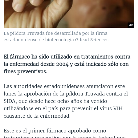
MULTIMEDIA
VENEZUELA
NICARAGUA
ECONOMÍA
PROGRAMAS TV
BRASIL
ENTRETENIMIENTO Y CULTURA
VIDEOS
RADIO
TECNOLOGÍA
FOTOGRAFÍA
EL MUNDO AL DÍA
La píldora Truvada fue desarrollada por la firma
DIRECT
DEPORTES
AUDIOS
FORO INTERAMERICANO
AVANCE INFORMATIVO
estadounidense de biotecnología Gilead Sciences.
DOCUMENTALES DE LA VOA
CIENCIA Y SALUD
VISIÓN 360
AUDIONOTICIAS
El fármaco ha sido utilizado en tratamientos contra
LAS CLAVES
BUENOS DÍAS AMÉRICA
la enfermedad desde 2004 y está indicado sólo con
Learning English
fines preventivos.
PANORAMA
ESTADOS UNIDOS AL DÍA
SÍGANOS
EL MUNDO AL DÍA [RADIO]
Las autoridades estadounidenses anunciaron este
lunes la aprobación de la píldora Truvada contra el
FORO [RADIO]
SIDA, que desde hace ocho años ha venido
DEPORTIVO INTERNACIONAL
utilizándose en el país para prevenir el virus VIH
Idiomas
causante de la enfermedad.
NOTA ECONÓMICA
ENTRETENIMIENTO
Este es el primer fármaco aprobado como
tratamiento preventivo por la agencia federal que