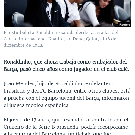
MULTIMEDIA
VENEZUELA
NICARAGUA
ECONOMÍA
PROGRAMAS TV
BRASIL
ENTRETENIMIENTO Y CULTURA
VIDEOS
RADIO
TECNOLOGÍA
FOTOGRAFÍA
EL MUNDO AL DÍA
El exfutbolista Ronaldinho saluda desde las gradas del
DIRECT
DEPORTES
AUDIOS
FORO INTERAMERICANO
AVANCE INFORMATIVO
Centro Internacional Khalifa, en Doha, Qatar, el 16 de
diciembre de 2022.
DOCUMENTALES DE LA VOA
CIENCIA Y SALUD
VISIÓN 360
AUDIONOTICIAS
LAS CLAVES
BUENOS DÍAS AMÉRICA
Ronaldinho, que ahora trabaja como embajador del
Learning English
Barça, pasó cinco años como jugador en el club culé.
PANORAMA
ESTADOS UNIDOS AL DÍA
SÍGANOS
EL MUNDO AL DÍA [RADIO]
Joao Mendes, hijo de Ronaldinho, exdelantero
brasileño y del FC Barcelona, entre otros clubes, está
FORO [RADIO]
a prueba con el equipo juvenil del Barça, informaron
DEPORTIVO INTERNACIONAL
el jueves medios españoles.
Idiomas
NOTA ECONÓMICA
El joven de 17 años, que rescindió su contrato con el
ENTRETENIMIENTO
Cruzeiro de la Serie B brasileña, podría incorporarse
a la cantera del Barcelona, un fichaje que fue