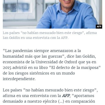
MULTIMEDIA
VENEZUELA
NICARAGUA
ECONOMÍA
PROGRAMAS TV
BRASIL
ENTRETENIMIENTO Y CULTURA
VIDEOS
RADIO
TECNOLOGÍA
FOTOGRAFÍA
EL MUNDO AL DÍA
DIRECT
DEPORTES
AUDIOS
FORO INTERAMERICANO
AVANCE INFORMATIVO
Los países "no habían mesurado bien este riesgo", afirma
Ian Goldin en una entrevista con la AFP.
DOCUMENTALES DE LA VOA
CIENCIA Y SALUD
VISIÓN 360
AUDIONOTICIAS
LAS CLAVES
BUENOS DÍAS AMÉRICA
"Las pandemias siempre amenazaron a la
Learning English
PANORAMA
ESTADOS UNIDOS AL DÍA
humanidad más que las guerras", dice Ian Goldin,
economista de la Universidad de Oxford que ya en
SÍGANOS
EL MUNDO AL DÍA [RADIO]
2015 advirtió en su libro "El defecto de la mariposa"
FORO [RADIO]
de los riesgos sistémicos en un mundo
interdependiente.
DEPORTIVO INTERNACIONAL
Idiomas
NOTA ECONÓMICA
Los países "no habían mesurado bien este riesgo",
afirma en una entrevista con la
AFP
, "aportamos
ENTRETENIMIENTO
demasiado a nuestro ejército (...) en comparación