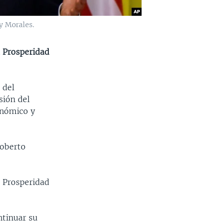
y Morales.
a Prosperidad
 del
sión del
onómico y
Roberto
a Prosperidad
ntinuar su