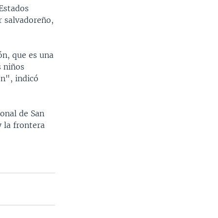
 Estados
er salvadoreño,
ón, que es una
s niños
ón", indicó
ional de San
 la frontera