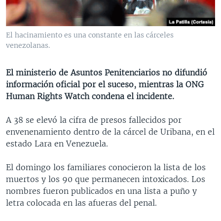
MULTIMEDIA
VENEZUELA
NICARAGUA
ECONOMÍA
PROGRAMAS TV
BRASIL
ENTRETENIMIENTO Y CULTURA
VIDEOS
El hacinamiento es una constante en las cárceles
RADIO
TECNOLOGÍA
FOTOGRAFÍA
EL MUNDO AL DÍA
venezolanas.
DIRECT
DEPORTES
AUDIOS
FORO INTERAMERICANO
AVANCE INFORMATIVO
El ministerio de Asuntos Penitenciarios no difundió
DOCUMENTALES DE LA VOA
CIENCIA Y SALUD
VISIÓN 360
AUDIONOTICIAS
información oficial por el suceso, mientras la ONG
Human Rights Watch condena el incidente.
LAS CLAVES
BUENOS DÍAS AMÉRICA
Learning English
PANORAMA
ESTADOS UNIDOS AL DÍA
A 38 se elevó la cifra de presos fallecidos por
envenenamiento dentro de la cárcel de Uribana, en el
SÍGANOS
EL MUNDO AL DÍA [RADIO]
estado Lara en Venezuela.
FORO [RADIO]
El domingo los familiares conocieron la lista de los
DEPORTIVO INTERNACIONAL
muertos y los 90 que permanecen intoxicados. Los
Idiomas
NOTA ECONÓMICA
nombres fueron publicados en una lista a puño y
letra colocada en las afueras del penal.
ENTRETENIMIENTO