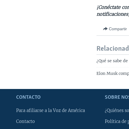
¡Conéctate con
notificaciones
Compartir
Relaciona
¿Qué se sabe de
Elon Musk compr
CONTACTO
SOBRE NO
Para afiliarse a la Voz de América
¿Quiénes s
Contacto
Política de 