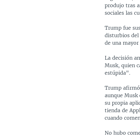
produjo tras 
sociales las c
Trump fue sus
disturbios del
de una mayor i
La decisión am
Musk, quien c
estúpida".
Trump afirmó 
aunque Musk c
su propia apli
tienda de Appl
cuando comenz
No hubo come