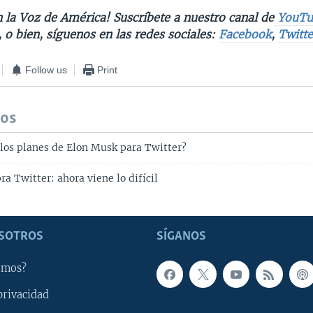
 la Voz de América! Suscríbete a nuestro canal de
YouTu
, o bien, síguenos en las redes sociales:
Facebook
,
Twitte
Follow us
Print
dos
 los planes de Elon Musk para Twitter?
a Twitter: ahora viene lo difícil
SOTROS
SÍGANOS
omos?
privacidad