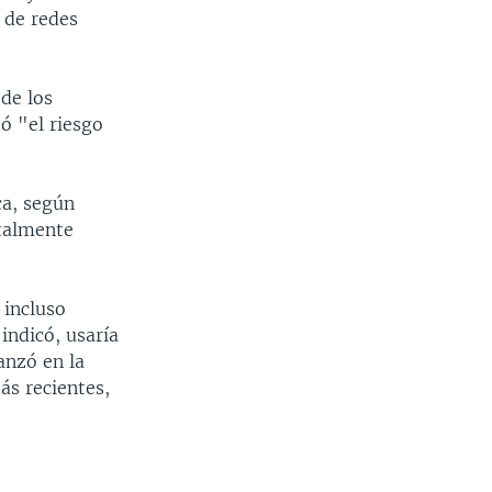
 de redes
de los
tó "el riesgo
ca, según
otalmente
 incluso
indicó, usaría
anzó en la
ás recientes,