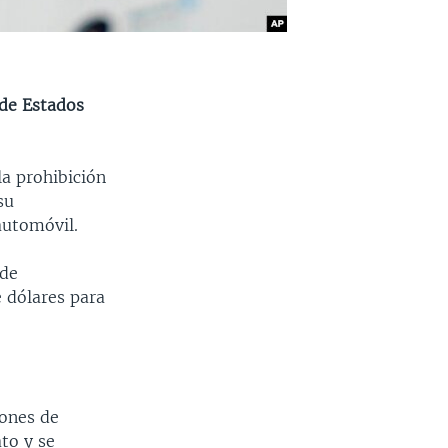
 de Estados
la prohibición
su
automóvil.
 de
 dólares para
lones de
ato y se