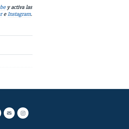
be
y activa las
r
e
Instagram
.