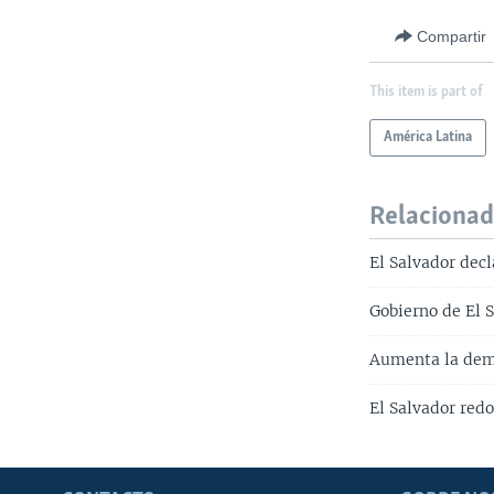
Compartir
This item is part of
América Latina
Relaciona
El Salvador dec
Gobierno de El 
Aumenta la dema
El Salvador red