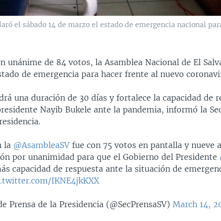
laró el sábado 14 de marzo el estado de emergencia nacional par
ón unánime de 84 votos, la Asamblea Nacional de El Salv
estado de emergencia para hacer frente al nuevo coronav
drá una duración de 30 días y fortalece la capacidad de 
presidente Nayib Bukele ante la pandemia, informó la Sec
residencia.
n la
@AsambleaSV
fue con 75 votos en pantalla y nueve 
ión por unanimidad para que el Gobierno del Presidente
ás capacidad de respuesta ante la situación de emergenc
c.twitter.com/IKNE4jkKXX
de Prensa de la Presidencia (@SecPrensaSV)
March 14, 2