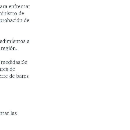
ara enfrentar
ministro de
aprobación de
cedimientos a
 región.
 medidas:Se
ares de
erre de bares
ntar las