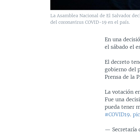
La Asamblea Nacional de El Salvador dec
del coronavirus COVID-19 en el país.
En una decisi
el sábado el 
El decreto ten
gobierno del 
Prensa de la P
La votación e
Fue una decis
pueda tener m
#COVID19
.
pi
— Secretaría 