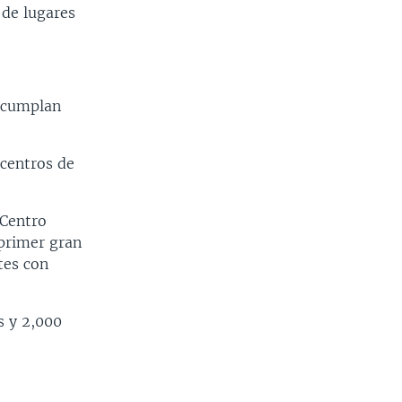
 de lugares
s cumplan
 centros de
 Centro
 primer gran
tes con
s y 2,000