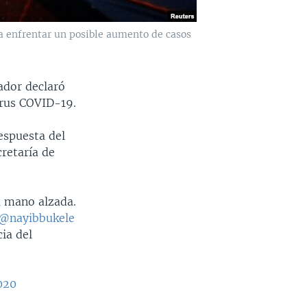
a enfrentar un posible aumento de casos
ador declaró
irus COVID-19.
respuesta del
retaría de
a mano alzada.
@nayibbukele
ia del
020