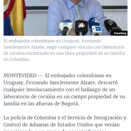
MULTIMEDIA
VENEZUELA
NICARAGUA
ECONOMÍA
PROGRAMAS TV
BRASIL
ENTRETENIMIENTO Y CULTURA
VIDEOS
RADIO
TECNOLOGÍA
FOTOGRAFÍA
EL MUNDO AL DÍA
DIRECT
DEPORTES
AUDIOS
FORO INTERAMERICANO
AVANCE INFORMATIVO
El embajador colombiano en Uruguay, Fernando
Sanclemente Alzate, negó cualquier vínculo con laboratorio
DOCUMENTALES DE LA VOA
CIENCIA Y SALUD
VISIÓN 360
AUDIONOTICIAS
de cocaína encontrado en una finca propiedad de su familia
LAS CLAVES
BUENOS DÍAS AMÉRICA
en Colombia.
Learning English
PANORAMA
ESTADOS UNIDOS AL DÍA
MONTEVIDEO —
El embajador colombiano en
SÍGANOS
EL MUNDO AL DÍA [RADIO]
Uruguay, Fernando Sanclemente Alzate, descartó
cualquier involucramiento con el hallazgo de un
FORO [RADIO]
laboratorio de cocaína en un campo propiedad de su
DEPORTIVO INTERNACIONAL
familia en las afueras de Bogotá.
Idiomas
NOTA ECONÓMICA
La policía de Colombia y el Servicio de Inmigración y
ENTRETENIMIENTO
Control de Aduanas de Estados Unidos que venían