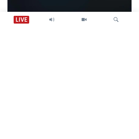
Descarga VOA +
LIVE
Visión 360
Búsqueda
SÍGANOS
CONTACTO
SOBRE NOSOTROS
ACCESIBILIDAD