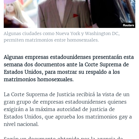
MULTIMEDIA
VENEZUELA
NICARAGUA
ECONOMÍA
PROGRAMAS TV
BRASIL
ENTRETENIMIENTO Y CULTURA
VIDEOS
RADIO
TECNOLOGÍA
FOTOGRAFÍA
EL MUNDO AL DÍA
Algunas ciudades como Nueva York y Washington DC,
DIRECT
DEPORTES
AUDIOS
FORO INTERAMERICANO
AVANCE INFORMATIVO
permiten matrimonios entre homosexuales.
DOCUMENTALES DE LA VOA
CIENCIA Y SALUD
VISIÓN 360
AUDIONOTICIAS
Algunas empresas estadounidenses presentarán esta
LAS CLAVES
BUENOS DÍAS AMÉRICA
semana dos documentos ante la Corte Suprema de
Learning English
Estados Unidos, para mostrar su respaldo a los
PANORAMA
ESTADOS UNIDOS AL DÍA
matrimonios homosexuales.
SÍGANOS
EL MUNDO AL DÍA [RADIO]
La Corte Suprema de Justicia recibirá la vista de un
FORO [RADIO]
gran grupo de empresas estadounidenses quienes
DEPORTIVO INTERNACIONAL
exigirán a la máxima autoridad de justicia de
Idiomas
Estados Unidos, que aprueba los matrimonios gay a
NOTA ECONÓMICA
nivel nacional.
ENTRETENIMIENTO
Según un documento obtenido por la agencia de