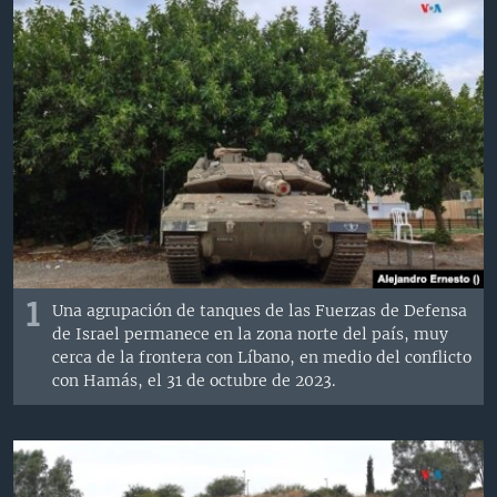
MULTIMEDIA
VENEZUELA
NICARAGUA
ECONOMÍA
PROGRAMAS TV
BRASIL
ENTRETENIMIENTO Y CULTURA
VIDEOS
RADIO
TECNOLOGÍA
FOTOGRAFÍA
EL MUNDO AL DÍA
DIRECT
DEPORTES
AUDIOS
FORO INTERAMERICANO
AVANCE INFORMATIVO
DOCUMENTALES DE LA VOA
CIENCIA Y SALUD
VISIÓN 360
AUDIONOTICIAS
LAS CLAVES
BUENOS DÍAS AMÉRICA
Learning English
PANORAMA
ESTADOS UNIDOS AL DÍA
SÍGANOS
EL MUNDO AL DÍA [RADIO]
1
Una agrupación de tanques de las Fuerzas de Defensa
de Israel permanece en la zona norte del país, muy
FORO [RADIO]
cerca de la frontera con Líbano, en medio del conflicto
DEPORTIVO INTERNACIONAL
con Hamás, el 31 de octubre de 2023.
Idiomas
NOTA ECONÓMICA
ENTRETENIMIENTO