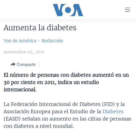
Enlaces
para
accesibilidad
Aumenta la diabetes
Salte
AMÉRICA DEL NORTE
al
Voz de América - Redacción
ELECCIONES EEUU 2024
EEUU
contenido
noviembre 04, 2011
principal
VOA VERIFICA
MÉXICO
ELECCIONES EEUU
Salte
Compartir
AMÉRICA LATINA
HAITÍ
VOTO DIVIDIDO
VOA VERIFICA UCRANIA/RUSIA
al
El número de personas con diabetes aumentó en un
navegador
CHINA EN AMÉRICA LATINA
VOA VERIFICA INMIGRACIÓN
ARGENTINA
30 por ciento en 2011, indica un estudio
principal
CENTROAMÉRICA
VOA VERIFICA AMÉRICA LATINA
BOLIVIA
internacional.
Salte
a
OTRAS SECCIONES
COLOMBIA
COSTA RICA
La Federación Internacional de Diabetes (FID) y la
búsqueda
ESPECIALES DE LA VOA
CHILE
EL SALVADOR
INMIGRACIÓN
Asociación Europea para el Estudio de la
Diabetes
(EASD) señalan un aumento en las cifras de personas
LIBERTAD DE PRENSA
PERÚ
GUATEMALA
LIBERTAD DE PRENSA
con diabetes a nivel mundial.
UCRANIA
ECUADOR
HONDURAS
MUNDO