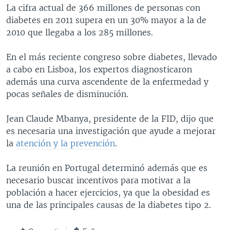
La cifra actual de 366 millones de personas con
MULTIMEDIA
VENEZUELA
NICARAGUA
ECONOMÍA
diabetes en 2011 supera en un 30% mayor a la de
PROGRAMAS TV
BRASIL
ENTRETENIMIENTO Y CULTURA
VIDEOS
2010 que llegaba a los 285 millones.
RADIO
TECNOLOGÍA
FOTOGRAFÍA
EL MUNDO AL DÍA
En el más reciente congreso sobre diabetes, llevado
DIRECT
DEPORTES
AUDIOS
FORO INTERAMERICANO
AVANCE INFORMATIVO
a cabo en Lisboa, los expertos diagnosticaron
además una curva ascendente de la enfermedad y
DOCUMENTALES DE LA VOA
CIENCIA Y SALUD
VISIÓN 360
AUDIONOTICIAS
pocas señales de disminución.
LAS CLAVES
BUENOS DÍAS AMÉRICA
Learning English
Jean Claude Mbanya, presidente de la FID, dijo que
PANORAMA
ESTADOS UNIDOS AL DÍA
es necesaria una investigación que ayude a mejorar
SÍGANOS
EL MUNDO AL DÍA [RADIO]
la
atención y la prevención
.
FORO [RADIO]
La reunión en Portugal determinó además que es
DEPORTIVO INTERNACIONAL
necesario buscar incentivos para motivar a la
Idiomas
población a hacer ejercicios, ya que la obesidad es
NOTA ECONÓMICA
una de las principales causas de la diabetes tipo 2.
ENTRETENIMIENTO