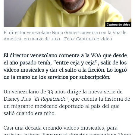
MULTIMEDIA
VENEZUELA
NICARAGUA
ECONOMÍA
PROGRAMAS TV
BRASIL
ENTRETENIMIENTO Y CULTURA
VIDEOS
RADIO
TECNOLOGÍA
FOTOGRAFÍA
EL MUNDO AL DÍA
El director venezolano Nuno Gomes conversa con la Voz de
DIRECT
DEPORTES
AUDIOS
FORO INTERAMERICANO
AVANCE INFORMATIVO
América, en marzo de 2021. [Foto: Captura de video]
DOCUMENTALES DE LA VOA
CIENCIA Y SALUD
VISIÓN 360
AUDIONOTICIAS
El director venezolano comenta a la VOA que desde
LAS CLAVES
BUENOS DÍAS AMÉRICA
el año pasado tenía, “entre ceja y ceja”, salir de los
Learning English
videos musicales y dar el salto a la ficción. Lo logró
PANORAMA
ESTADOS UNIDOS AL DÍA
de la mano de los servicios por subscripción.
SÍGANOS
EL MUNDO AL DÍA [RADIO]
Un venezolano de 33 años dirige la nueva serie de
FORO [RADIO]
Disney Plus
'El Repatriado',
que cuenta la historia de
DEPORTIVO INTERNACIONAL
un migrante mexicano deportado al país del que
Idiomas
salió cuando era niño.
NOTA ECONÓMICA
ENTRETENIMIENTO
Casi una década creando videos musicales, para
artistas latinos, llevaron al director venezolano Nuno