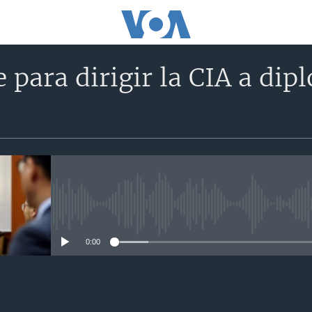
e para dirigir la CIA a di
No media source currently avail
0:00