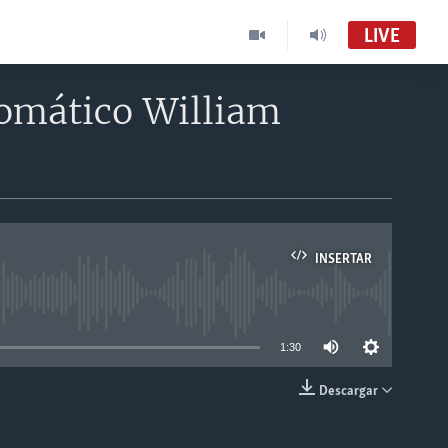
LIVE
plomático William
INSERTAR
able
1:30
Descargar
INSERTAR