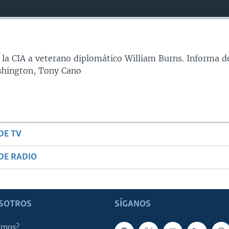
r la CIA a veterano diplomático William Burns. Informa d
shington, Tony Cano
DE TV
DE RADIO
SOTROS
SÍGANOS
omos?