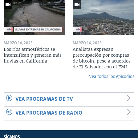
MARZO 14, 2025
MARZO 14, 2025
Los ríos atmosféricos se
Analistas expresan
intensifican y generan más
preocupación por compras
lluvias en California
de bitcoin, pese a acuerdos
de El Salvador con el FMI
Vea todos los episodios
VEA PROGRAMAS DE TV
VEA PROGRAMAS DE RADIO
SÍGANOS