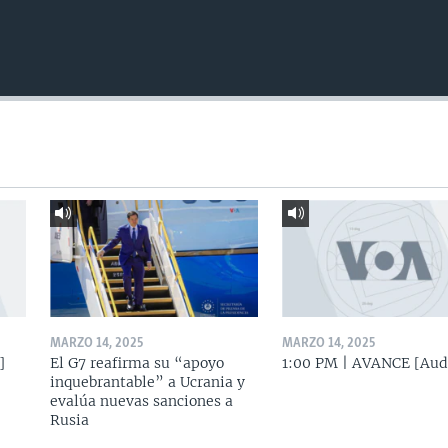
MARZO 14, 2025
MARZO 14, 2025
]
El G7 reafirma su “apoyo
1:00 PM | AVANCE [Aud
inquebrantable” a Ucrania y
evalúa nuevas sanciones a
Rusia