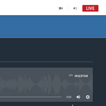
LIVE
INSERTAR
able
3:03