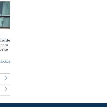
iso de
 para
ue se
isodios