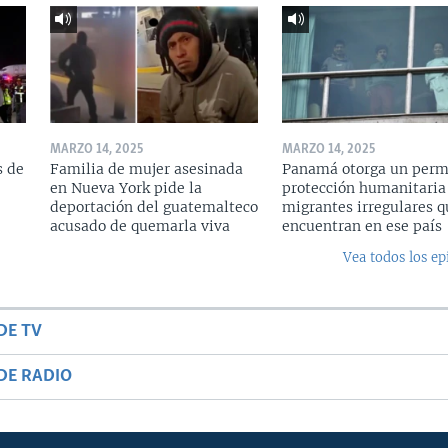
MARZO 14, 2025
MARZO 14, 2025
s de
Familia de mujer asesinada
Panamá otorga un perm
en Nueva York pide la
protección humanitaria
deportación del guatemalteco
migrantes irregulares q
acusado de quemarla viva
encuentran en ese país
Vea todos los ep
DE TV
DE RADIO