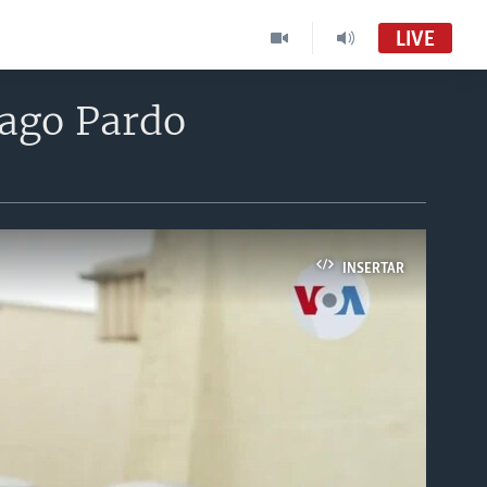
LIVE
iago Pardo
INSERTAR