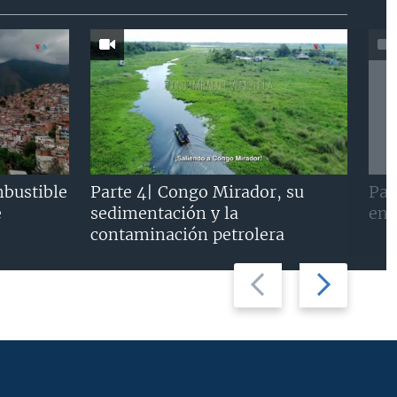
mbustible
Parte 4| Congo Mirador, su
Par
e
sedimentación y la
en 
contaminación petrolera
Previous
Next
slide
slide