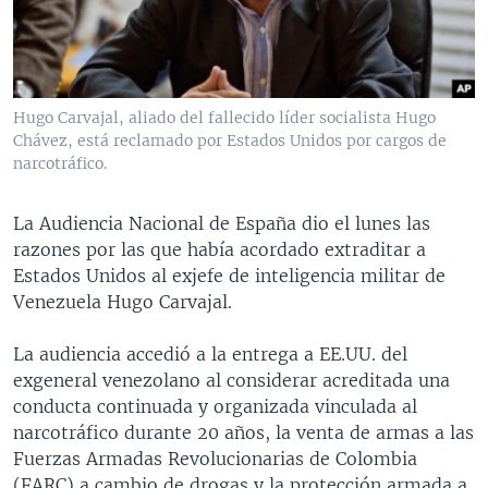
MULTIMEDIA
VENEZUELA
NICARAGUA
ECONOMÍA
PROGRAMAS TV
BRASIL
ENTRETENIMIENTO Y CULTURA
VIDEOS
RADIO
TECNOLOGÍA
FOTOGRAFÍA
EL MUNDO AL DÍA
Hugo Carvajal, aliado del fallecido líder socialista Hugo
DIRECT
DEPORTES
AUDIOS
FORO INTERAMERICANO
AVANCE INFORMATIVO
Chávez, está reclamado por Estados Unidos por cargos de
narcotráfico.
DOCUMENTALES DE LA VOA
CIENCIA Y SALUD
VISIÓN 360
AUDIONOTICIAS
LAS CLAVES
BUENOS DÍAS AMÉRICA
La Audiencia Nacional de España dio el lunes las
Learning English
razones por las que había acordado extraditar a
PANORAMA
ESTADOS UNIDOS AL DÍA
Estados Unidos al exjefe de inteligencia militar de
SÍGANOS
EL MUNDO AL DÍA [RADIO]
Venezuela Hugo Carvajal.
FORO [RADIO]
La audiencia accedió a la entrega a EE.UU. del
DEPORTIVO INTERNACIONAL
exgeneral venezolano al considerar acreditada una
Idiomas
conducta continuada y organizada vinculada al
NOTA ECONÓMICA
narcotráfico durante 20 años, la venta de armas a las
ENTRETENIMIENTO
Fuerzas Armadas Revolucionarias de Colombia
(FARC) a cambio de drogas y la protección armada a