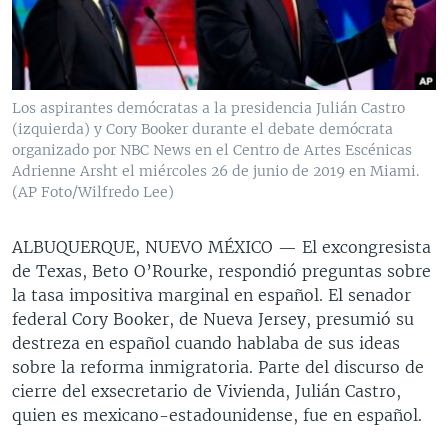
MULTIMEDIA
VENEZUELA
NICARAGUA
ECONOMÍA
PROGRAMAS TV
BRASIL
ENTRETENIMIENTO Y CULTURA
VIDEOS
RADIO
TECNOLOGÍA
FOTOGRAFÍA
EL MUNDO AL DÍA
Los aspirantes demócratas a la presidencia Julián Castro
DIRECT
DEPORTES
AUDIOS
FORO INTERAMERICANO
AVANCE INFORMATIVO
(izquierda) y Cory Booker durante el debate demócrata
organizado por NBC News en el Centro de Artes Escénicas
DOCUMENTALES DE LA VOA
CIENCIA Y SALUD
VISIÓN 360
AUDIONOTICIAS
Adrienne Arsht el miércoles 26 de junio de 2019 en Miami.
(AP Foto/Wilfredo Lee)
LAS CLAVES
BUENOS DÍAS AMÉRICA
Learning English
PANORAMA
ESTADOS UNIDOS AL DÍA
ALBUQUERQUE, NUEVO MÉXICO —
El excongresista
SÍGANOS
de Texas, Beto O’Rourke, respondió preguntas sobre
EL MUNDO AL DÍA [RADIO]
la tasa impositiva marginal en español. El senador
FORO [RADIO]
federal Cory Booker, de Nueva Jersey, presumió su
destreza en español cuando hablaba de sus ideas
DEPORTIVO INTERNACIONAL
Idiomas
sobre la reforma inmigratoria. Parte del discurso de
NOTA ECONÓMICA
cierre del exsecretario de Vivienda, Julián Castro,
quien es mexicano-estadounidense, fue en español.
ENTRETENIMIENTO